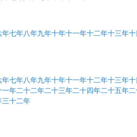
六年
七年
八年
九年
十年
十一年
十二年
十三年
十
六年
七年
八年
九年
十年
十一年
十二年
十三年
十
十一年
二十二年
二十三年
二十四年
二十五年
二
年
三十二年