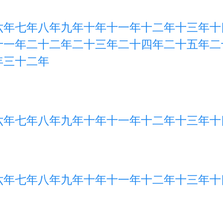
六年
七年
八年
九年
十年
十一年
十二年
十三年
十
十一年
二十二年
二十三年
二十四年
二十五年
二
年
三十二年
六年
七年
八年
九年
十年
十一年
十二年
十三年
十
六年
七年
八年
九年
十年
十一年
十二年
十三年
十