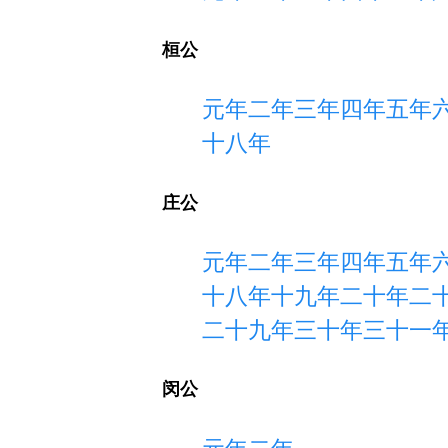
桓公
元年
二年
三年
四年
五年
十八年
庄公
元年
二年
三年
四年
五年
十八年
十九年
二十年
二
二十九年
三十年
三十一
闵公