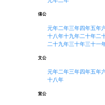
元年
二年
僖公
元年
二年
三年
四年
五年
十八年
十九年
二十年
二
二十九年
三十年
三十一
文公
元年
二年
三年
四年
五年
十八年
宣公