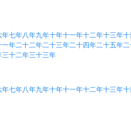
六年
七年
八年
九年
十年
十一年
十二年
十三年
十
十一年
二十二年
二十三年
二十四年
二十五年
二
年
三十二年
三十三年
六年
七年
八年
九年
十年
十一年
十二年
十三年
十