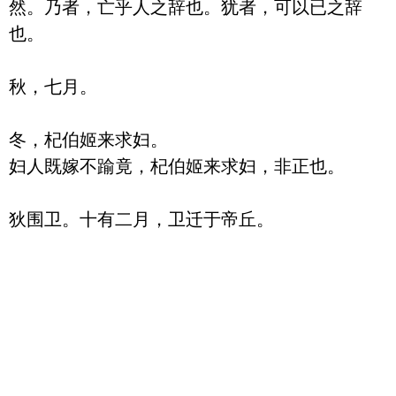
然。乃者，亡乎人之辞也。犹者，可以已之辞
也。

秋，七月。

冬，杞伯姬来求妇。

妇人既嫁不踰竟，杞伯姬来求妇，非正也。
