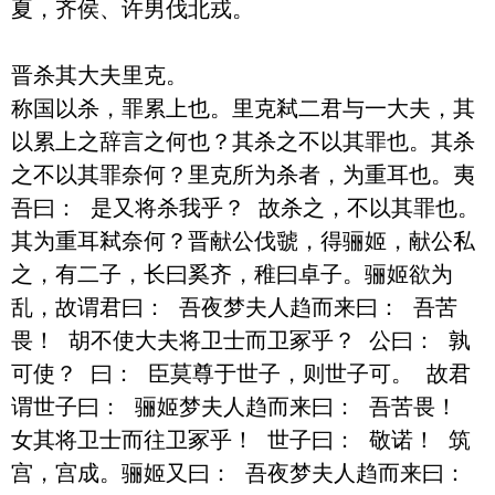
夏，齐侯、许男伐北戎。

晋杀其大夫里克。

称国以杀，罪累上也。里克弒二君与一大夫，其
以累上之辞言之何也？其杀之不以其罪也。其杀
之不以其罪奈何？里克所为杀者，为重耳也。夷
吾曰： 是又将杀我乎？ 故杀之，不以其罪也。
其为重耳弒奈何？晋献公伐虢，得骊姬，献公私
之，有二子，长曰奚齐，稚曰卓子。骊姬欲为
乱，故谓君曰： 吾夜梦夫人趋而来曰： 吾苦
畏！ 胡不使大夫将卫士而卫冢乎？ 公曰： 孰
可使？ 曰： 臣莫尊于世子，则世子可。 故君
谓世子曰： 骊姬梦夫人趋而来曰： 吾苦畏！ 
女其将卫士而往卫冢乎！ 世子曰： 敬诺！ 筑
宫，宫成。骊姬又曰： 吾夜梦夫人趋而来曰： 