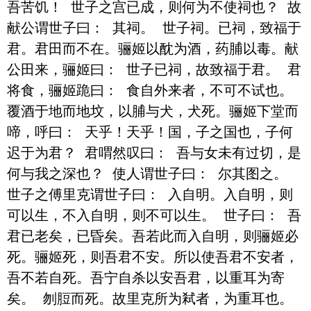
吾苦饥！ 世子之宫已成，则何为不使祠也？ 故
献公谓世子曰： 其祠。 世子祠。已祠，致福于
君。君田而不在。骊姬以酖为酒，药脯以毒。献
公田来，骊姬曰： 世子已祠，故致福于君。 君
将食，骊姬跪曰： 食自外来者，不可不试也。 
覆酒于地而地坟，以脯与犬，犬死。骊姬下堂而
啼，呼曰： 天乎！天乎！国，子之国也，子何
迟于为君？ 君喟然叹曰： 吾与女未有过切，是
何与我之深也？ 使人谓世子曰： 尔其图之。 
世子之傅里克谓世子曰： 入自明。入自明，则
可以生，不入自明，则不可以生。 世子曰： 吾
君已老矣，已昏矣。吾若此而入自明，则骊姬必
死。骊姬死，则吾君不安。所以使吾君不安者，
吾不若自死。吾宁自杀以安吾君，以重耳为寄
矣。 刎脰而死。故里克所为弒者，为重耳也。