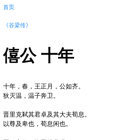
首页
《谷梁传》
僖公 十年
十年，春，王正月，公如齐。

狄灭温，温子奔卫。

晋里克弒其君卓及其大夫荀息。

以尊及卑也，荀息闲也。
