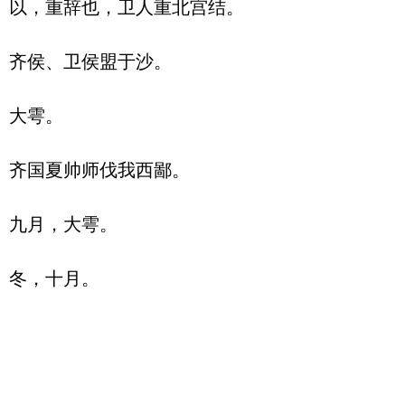
以，重辞也，卫人重北宫结。

齐侯、卫侯盟于沙。

大雩。

齐国夏帅师伐我西鄙。

九月，大雩。
