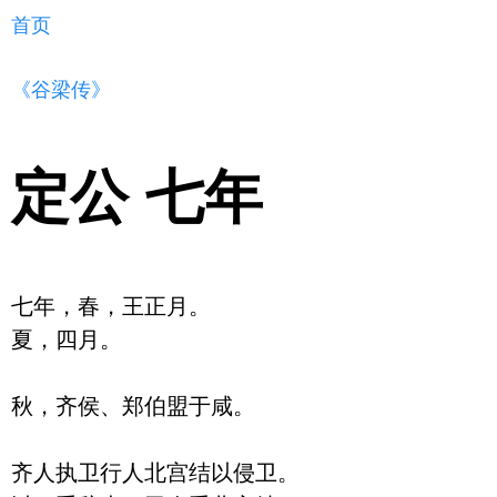
首页
《谷梁传》
定公 七年
七年，春，王正月。

夏，四月。

秋，齐侯、郑伯盟于咸。

齐人执卫行人北宫结以侵卫。
