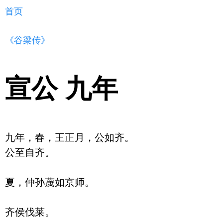
首页
《谷梁传》
宣公 九年
九年，春，王正月，公如齐。

公至自齐。

夏，仲孙蔑如京师。

齐侯伐莱。
