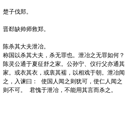
楚子伐郑。

晋郄缺帅师救郑。

陈杀其大夫泄冶。

称国以杀其大夫，杀无罪也。泄冶之无罪如何？
陈灵公通于夏征舒之家。公孙宁、仪行父亦通其
家。或衣其衣，或衷其襦，以相戏于朝。泄冶闻
之，入谏曰： 使国人闻之则犹可，使仁人闻之