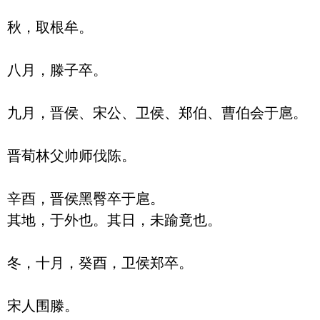
秋，取根牟。

八月，滕子卒。

九月，晋侯、宋公、卫侯、郑伯、曹伯会于扈。

晋荀林父帅师伐陈。

辛酉，晋侯黑臀卒于扈。

其地，于外也。其日，未踰竟也。

冬，十月，癸酉，卫侯郑卒。

宋人围滕。
