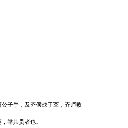
曹公子手，及齐侯战于鞌，齐师败
，举其贵者也。
