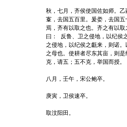
秋，七月，齐侯使国佐如师。乙
鞌，去国五百里。爰娄，去国五
焉，齐有以取之也。齐之有以取
曰： 反鲁、卫之侵地，以纪侯
之侵地，以纪侯之甗来，则诺。
之母也。使耕者尽东其亩，则是
克，请五；五不克，举国而授。 
八月，壬午，宋公鲍卒。

庚寅，卫侯速卒。

取汶阳田。
