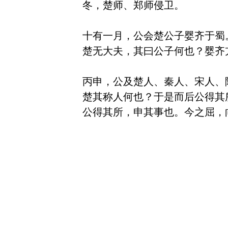
冬，楚师、郑师侵卫。

十有一月，公会楚公子婴齐于蜀。
楚无大夫，其曰公子何也？婴齐亢
丙申，公及楚人、秦人、宋人、
楚其称人何也？于是而后公得其