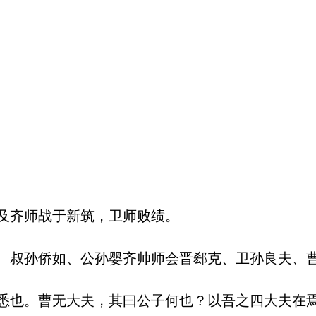
及齐师战于新筑，卫师败绩。

、叔孙侨如、公孙婴齐帅师会晋郄克、卫孙良夫、
悉也。曹无大夫，其曰公子何也？以吾之四大夫在焉