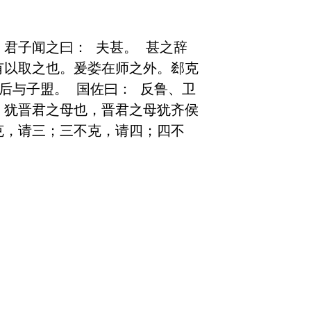
君子闻之曰： 夫甚。 甚之辞
有以取之也。爰娄在师之外。郄克
后与子盟。 国佐曰： 反鲁、卫
，犹晋君之母也，晋君之母犹齐侯
克，请三；三不克，请四；四不