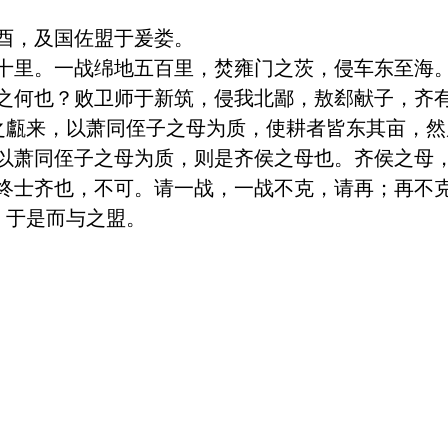
酉，及国佐盟于爰娄。

十里。一战绵地五百里，焚雍门之茨，侵车东至海。
之何也？败卫师于新筑，侵我北鄙，敖郄献子，齐
之甗来，以萧同侄子之母为质，使耕者皆东其亩，然
以萧同侄子之母为质，则是齐侯之母也。齐侯之母
终士齐也，不可。请一战，一战不克，请再；再不
于是而与之盟。
