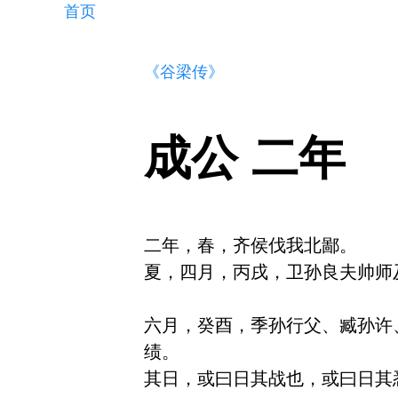
首页
《谷梁传》
成公 二年
二年，春，齐侯伐我北鄙。

夏，四月，丙戌，卫孙良夫帅师
六月，癸酉，季孙行父、臧孙许
绩。

其日，或曰日其战也，或曰日其