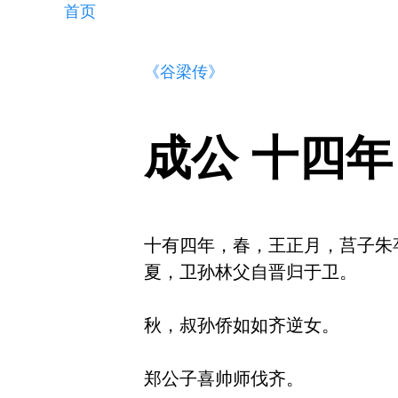
首页
《谷梁传》
成公 十四年
十有四年，春，王正月，莒子朱卒
夏，卫孙林父自晋归于卫。

秋，叔孙侨如如齐逆女。

郑公子喜帅师伐齐。
