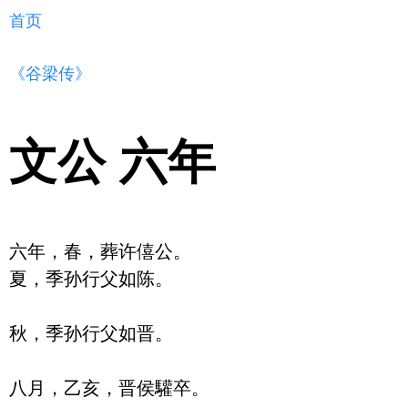
首页
《谷梁传》
文公 六年
六年，春，葬许僖公。

夏，季孙行父如陈。

秋，季孙行父如晋。

八月，乙亥，晋侯驩卒。
