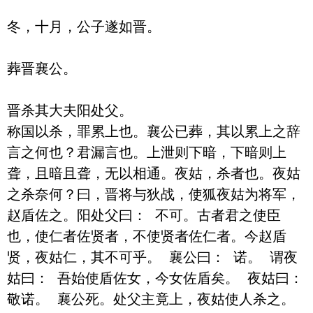
冬，十月，公子遂如晋。

葬晋襄公。

晋杀其大夫阳处父。

称国以杀，罪累上也。襄公已葬，其以累上之辞
言之何也？君漏言也。上泄则下暗，下暗则上
聋，且暗且聋，无以相通。夜姑，杀者也。夜姑
之杀奈何？曰，晋将与狄战，使狐夜姑为将军，
赵盾佐之。阳处父曰： 不可。古者君之使臣
也，使仁者佐贤者，不使贤者佐仁者。今赵盾
贤，夜姑仁，其不可乎。 襄公曰： 诺。 谓夜
姑曰： 吾始使盾佐女，今女佐盾矣。 夜姑曰： 
敬诺。 襄公死。处父主竟上，夜姑使人杀之。