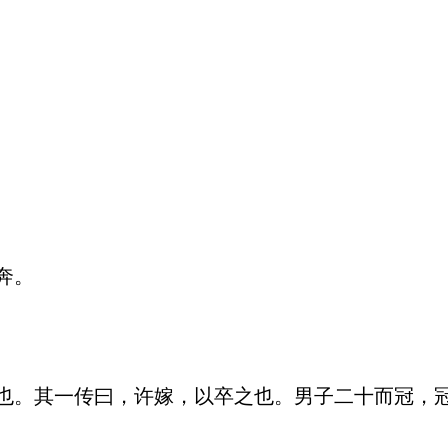
。

也。其一传曰，许嫁，以卒之也。男子二十而冠，