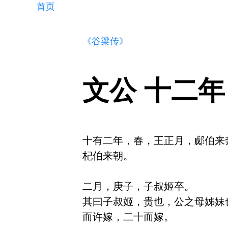
首页
《谷梁传》
文公 十二年
十有二年，春，王正月，郕伯来奔
杞伯来朝。

二月，庚子，子叔姬卒。

其曰子叔姬，贵也，公之母姊妹
而许嫁，二十而嫁。
