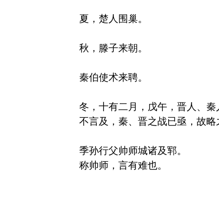
夏，楚人围巢。

秋，滕子来朝。

秦伯使术来聘。

冬，十有二月，戊午，晋人、秦人
不言及，秦、晋之战已亟，故略之
季孙行父帅师城诸及郓。
