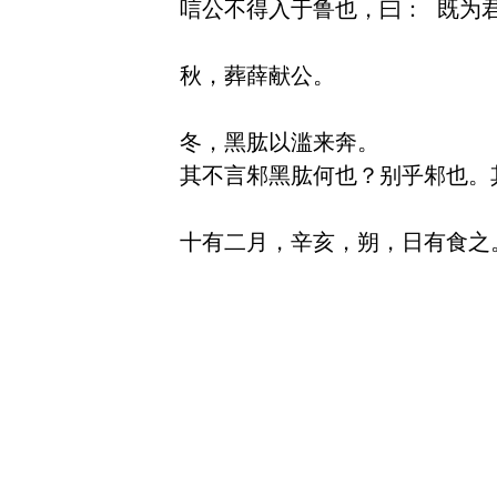
唁公不得入于鲁也，曰： 既为君
秋，葬薛献公。

冬，黑肱以滥来奔。

其不言邾黑肱何也？别乎邾也。