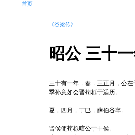
首页
《谷梁传》
昭公 三十一
三十有一年，春，王正月，公在干
季孙意如会晋荀栎于适历。

夏，四月，丁巳，薛伯谷卒。

晋侯使荀栎唁公于干侯。
