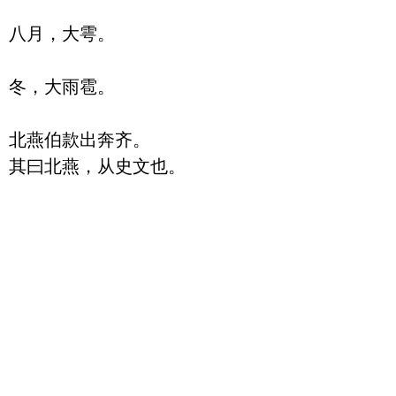
八月，大雩。

冬，大雨雹。

北燕伯款出奔齐。
