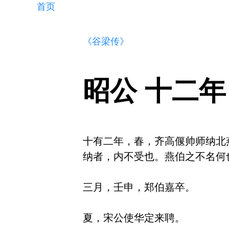
首页
《谷梁传》
昭公 十二年
十有二年，春，齐高偃帅师纳北燕
纳者，内不受也。燕伯之不名何
三月，壬申，郑伯嘉卒。

夏，宋公使华定来聘。
