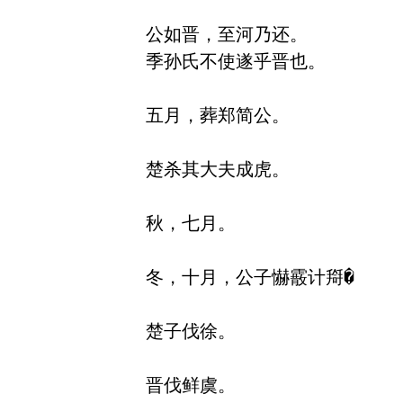
公如晋，至河乃还。

季孙氏不使遂乎晋也。

五月，葬郑简公。

楚杀其大夫成虎。

秋，七月。

冬，十月，公子懗霰计搿�

楚子伐徐。

晋伐鲜虞。
