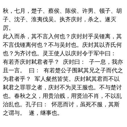
秋，七月，楚子、蔡侯、陈侯、许男、顿子、胡
子、沈子、淮夷伐吴。执齐庆封，杀之。遂灭
厉。

此入而杀，其不言入何也？庆封封乎吴锺离，其
不言伐锺离何也？不与吴封也。庆封其以齐氏何
也？为齐讨也。灵王使人以庆封令于军中曰： 
有若齐庆封弒君者乎？ 庆封曰： 子一息，我亦
且一言。 曰： 有若楚公子围弒其兄之子而代之
为君者乎？ 军人粲然皆笑。庆封弒其君而不以
弒君之罪罪之者，庆封不为灵王服也。不与楚讨
也。春秋之义，用贵治贱，用贤治不肖，不以乱
治乱也。孔子曰： 怀恶而讨，虽死不服，其斯
之谓与。 遂，继事也。
