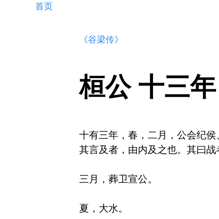
首页
《谷梁传》
桓公 十三年
十有三年，春，二月，公会纪侯
其言及者，由内及之也。其曰战
三月，葬卫宣公。

夏，大水。
