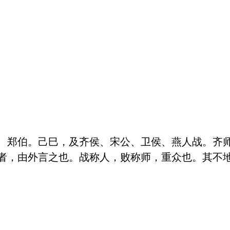
、郑伯。己巳，及齐侯、宋公、卫侯、燕人战。齐师
者，由外言之也。战称人，败称师，重众也。其不地