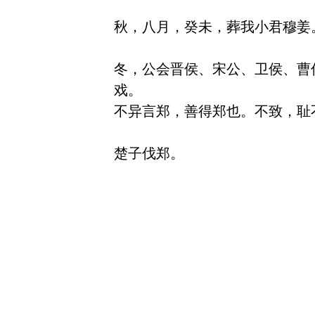
秋，八月，癸未，葬我小君穆姜。
冬，公会晋侯、宋公、卫侯、曹
戏。

不异言郑，善得郑也。不致，耻不