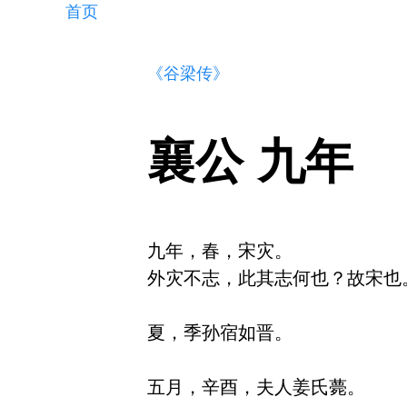
首页
《谷梁传》
襄公 九年
九年，春，宋灾。

外灾不志，此其志何也？故宋也。
夏，季孙宿如晋。

五月，辛酉，夫人姜氏薨。
