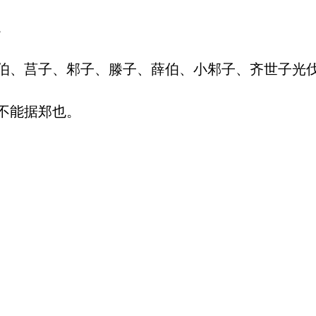


伯、莒子、邾子、滕子、薛伯、小邾子、齐世子光
能据郑也。
