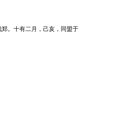
伐郑。十有二月，己亥，同盟于