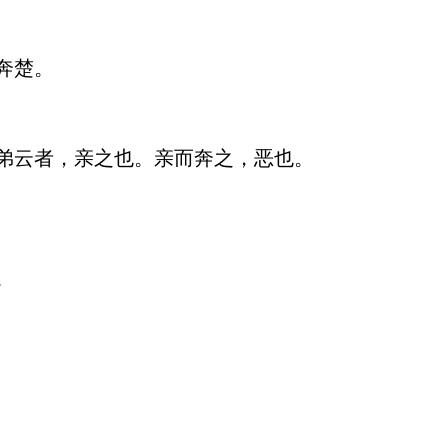
楚。

弟云者，亲之也。亲而奔之，恶也。


