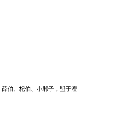
、薛伯、杞伯、小邾子，盟于澶