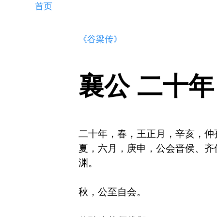
首页
《谷梁传》
襄公 二十年
二十年，春，王正月，辛亥，仲
夏，六月，庚申，公会晋侯、齐
渊。

秋，公至自会。
