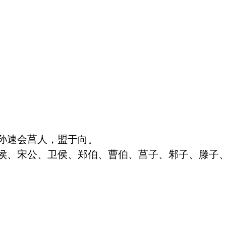
孙速会莒人，盟于向。

侯、宋公、卫侯、郑伯、曹伯、莒子、邾子、滕子