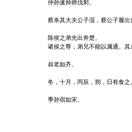
仲孙速帅师伐邾。

蔡杀其大夫公子湿，蔡公子履出奔
陈侯之弟光出奔楚。

诸侯之尊，弟兄不能以属通。其
叔老如齐。

冬，十月，丙辰，朔，日有食之。