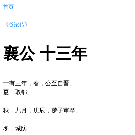
首页
《谷梁传》
襄公 十三年
十有三年，春，公至自晋。

夏，取邿。

秋，九月，庚辰，楚子审卒。
