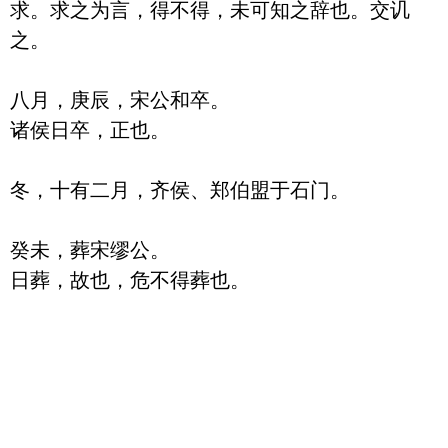
求。求之为言，得不得，未可知之辞也。交讥
之。

八月，庚辰，宋公和卒。

诸侯日卒，正也。

冬，十有二月，齐侯、郑伯盟于石门。

癸未，葬宋缪公。
