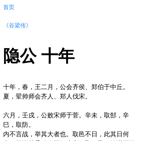
首页
《谷梁传》
隐公 十年
十年，春，王二月，公会齐侯、郑伯于中丘。

夏，翚帅师会齐人、郑人伐宋。

六月，壬戌，公败宋师于菅。辛未，取郜，辛
巳，取防。

内不言战，举其大者也。取邑不日，此其日何