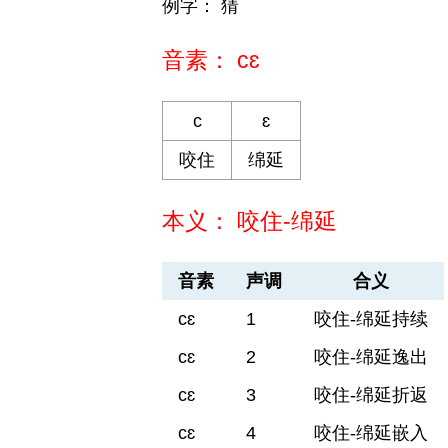
例字： 猜
音素： cɛ
c
ɛ
咬住
绵延
本义： 咬住-绵延
音素
声调
合义
cɛ
1
咬住-绵延持续
cɛ
2
咬住-绵延逸出
cɛ
3
咬住-绵延折返
cɛ
4
咬住-绵延嵌入