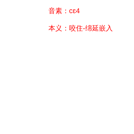
音素：cɛ4
本义：咬住-绵延嵌入