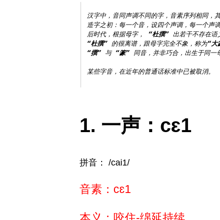
汉字中，音同声调不同的字，音素序列相同，其
造字之初：每一个音，设四个声调，每一个声调
后时代，根据母字， 
“杜撰”
“杜撰”
 的很离谱，跟母字完全不象，称为
“大
“撰”
 与 
“篆”
 同音，并非巧合，出生于同一母
一声：cɛ1
拼音： /cai1/
音素：cɛ1
本义：咬住-绵延持续