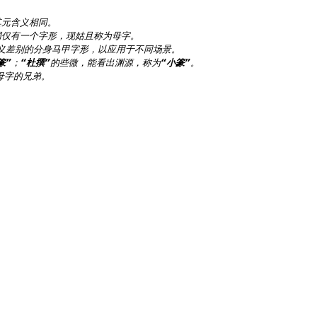
元含义相同。

仅有一个字形，现姑且称为母字。

篆”
；
“杜撰”
的些微，能看出渊源，称为
“小篆”
字的兄弟。
