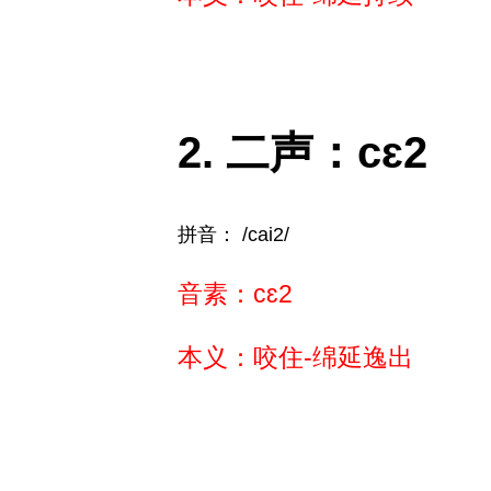
二声：cɛ2
拼音： /cai2/
音素：cɛ2
本义：咬住-绵延逸出