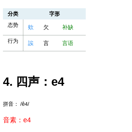
分类
字形
态势
欸
欠
补缺
行为
誒
言
言语
四声：e4
拼音： /ê4/
音素：e4