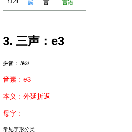
行为
誒
言
言语
三声：e3
拼音： /ê3/
音素：e3
本义：外延折返
母字：
常见字形分类