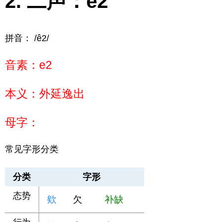
二声：e2
拼音： /ê2/
音素：e2
本义：外延逸出
母字：
常见字形分类
分类
字形
态势
欸
欠
补缺