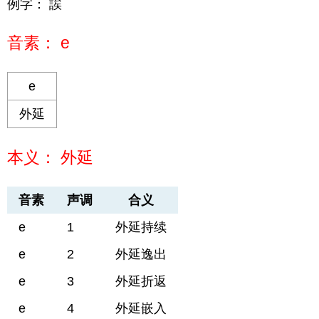
例字： 誒
音素： e
e
外延
本义： 外延
音素
声调
合义
e
1
外延持续
e
2
外延逸出
e
3
外延折返
e
4
外延嵌入