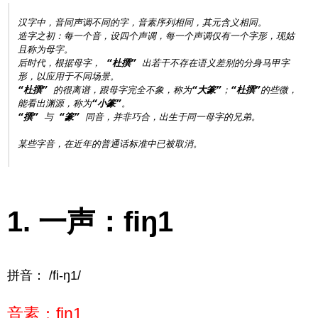
汉字中，音同声调不同的字，音素序列相同，其元含义相同。

造字之初：每一个音，设四个声调，每一个声调仅有一个字形，现姑
且称为母字。

后时代，根据母字， 
“杜撰”
 出若干不存在语义差别的分身马甲字
“杜撰”
 的很离谱，跟母字完全不象，称为
“大篆”
；
“杜撰”
的些微，
能看出渊源，称为
“小篆”
“撰”
 与 
“篆”
 同音，并非巧合，出生于同一母字的兄弟。

一声：fiŋ1
拼音： /fi-ŋ1/
音素：fiŋ1