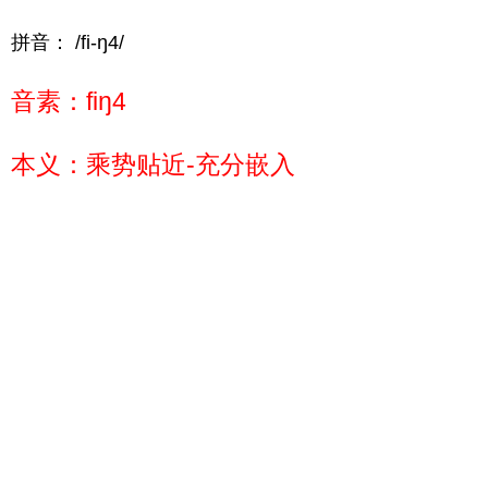
拼音： /fi-ŋ4/
音素：fiŋ4
本义：乘势贴近-充分嵌入