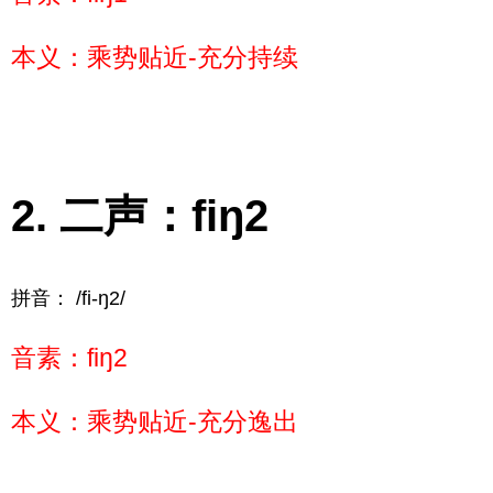
本义：乘势贴近-充分持续
二声：fiŋ2
拼音： /fi-ŋ2/
音素：fiŋ2
本义：乘势贴近-充分逸出