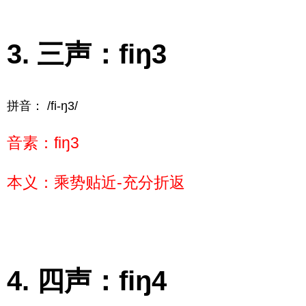
三声：fiŋ3
拼音： /fi-ŋ3/
音素：fiŋ3
本义：乘势贴近-充分折返
四声：fiŋ4