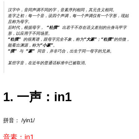
汉字中，音同声调不同的字，音素序列相同，其元含义相同。

造字之初：每一个音，设四个声调，每一个声调仅有一个字形，现姑
且称为母字。

后时代，根据母字， 
“杜撰”
 出若干不存在语义差别的分身马甲字
“杜撰”
 的很离谱，跟母字完全不象，称为
“大篆”
；
“杜撰”
的些微，
能看出渊源，称为
“小篆”
“撰”
 与 
“篆”
 同音，并非巧合，出生于同一母字的兄弟。

一声：in1
拼音： /yin1/
音素：in1