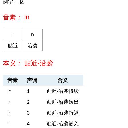
例字： 因
音素： in
i
n
贴近
沿袭
本义： 贴近-沿袭
音素
声调
合义
in
1
贴近-沿袭持续
in
2
贴近-沿袭逸出
in
3
贴近-沿袭折返
in
4
贴近-沿袭嵌入