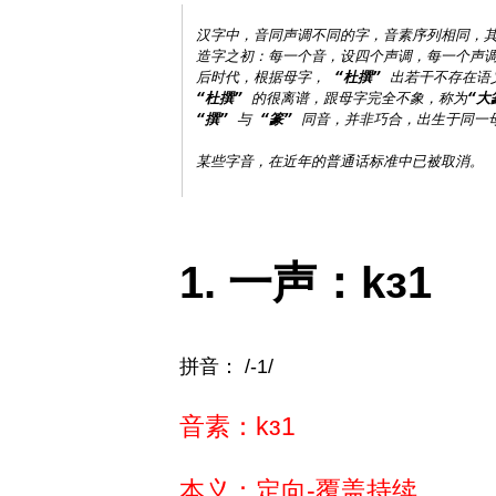
汉字中，音同声调不同的字，音素序列相同，其
造字之初：每一个音，设四个声调，每一个声调
后时代，根据母字， 
“杜撰”
“杜撰”
 的很离谱，跟母字完全不象，称为
“大
“撰”
 与 
“篆”
 同音，并非巧合，出生于同一母
一声：kɜ1
拼音： /-1/
音素：kɜ1
本义：定向-覆盖持续