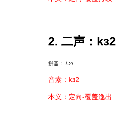
二声：kɜ2
拼音： /-2/
音素：kɜ2
本义：定向-覆盖逸出