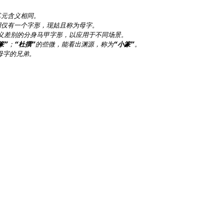
元含义相同。

仅有一个字形，现姑且称为母字。

篆”
；
“杜撰”
的些微，能看出渊源，称为
“小篆”
字的兄弟。
