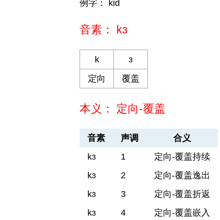
例字： kid
音素： kɜ
k
ɜ
定向
覆盖
本义： 定向-覆盖
音素
声调
合义
kɜ
1
定向-覆盖持续
kɜ
2
定向-覆盖逸出
kɜ
3
定向-覆盖折返
kɜ
4
定向-覆盖嵌入