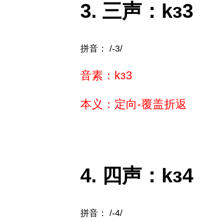
三声：kɜ3
拼音： /-3/
音素：kɜ3
本义：定向-覆盖折返
四声：kɜ4
拼音： /-4/