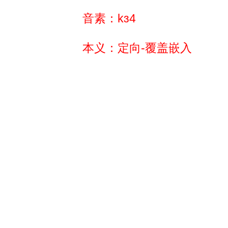
音素：kɜ4
本义：定向-覆盖嵌入