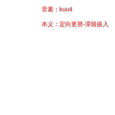
音素：kuʊ4
本义：定向更替-滞留嵌入