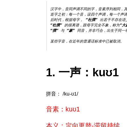
汉字中，音同声调不同的字，音素序列相同，其
造字之初：每一个音，设四个声调，每一个声调
后时代，根据母字， 
“杜撰”
“杜撰”
 的很离谱，跟母字完全不象，称为
“大
“撰”
 与 
“篆”
 同音，并非巧合，出生于同一母
一声：kuʊ1
拼音： /ku-ʊ1/
音素：kuʊ1
本义：定向更替-滞留持续