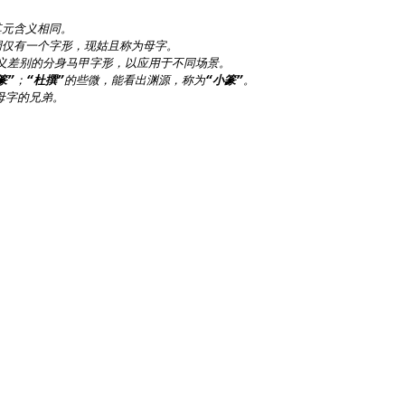
元含义相同。

仅有一个字形，现姑且称为母字。

篆”
；
“杜撰”
的些微，能看出渊源，称为
“小篆”
字的兄弟。
