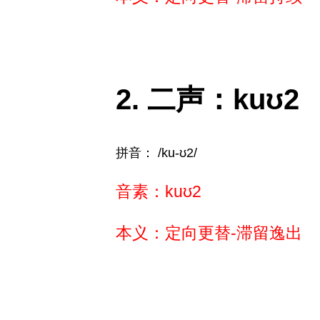
二声：kuʊ2
拼音： /ku-ʊ2/
音素：kuʊ2
本义：定向更替-滞留逸出