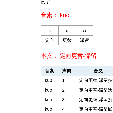
例字：
音素： kuʊ
k
u
ʊ
定向
更替
滞留
本义： 定向更替-滞留
音素
声调
合义
kuʊ
1
定向更替-滞留持
kuʊ
2
定向更替-滞留逸
kuʊ
3
定向更替-滞留折
kuʊ
4
定向更替-滞留嵌