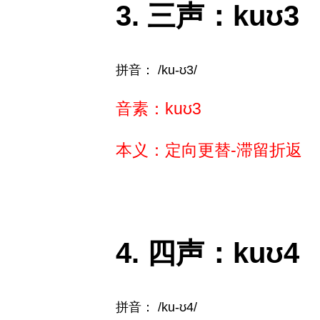
三声：kuʊ3
拼音： /ku-ʊ3/
音素：kuʊ3
本义：定向更替-滞留折返
四声：kuʊ4
拼音： /ku-ʊ4/