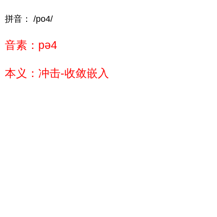
拼音： /po4/
音素：pə4
本义：冲击-收敛嵌入