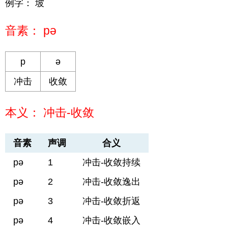
例字： 坡
音素： pə
p
ə
冲击
收敛
本义： 冲击-收敛
音素
声调
合义
pə
1
冲击-收敛持续
pə
2
冲击-收敛逸出
pə
3
冲击-收敛折返
pə
4
冲击-收敛嵌入