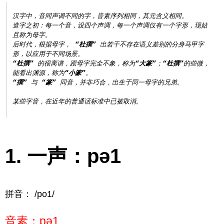
汉字中，音同声调不同的字，音素序列相同，其元含义相同。

造字之初：每一个音，设四个声调，每一个声调仅有一个字形，现姑
且称为母字。

后时代，根据母字， 
“杜撰”
 出若干不存在语义差别的分身马甲字
“杜撰”
 的很离谱，跟母字完全不象，称为
“大篆”
；
“杜撰”
的些微，
能看出渊源，称为
“小篆”
“撰”
 与 
“篆”
 同音，并非巧合，出生于同一母字的兄弟。

一声：pə1
拼音： /po1/
音素：pə1