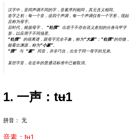
汉字中，音同声调不同的字，音素序列相同，其元含义相同。

造字之初：每一个音，设四个声调，每一个声调仅有一个字形，现姑
且称为母字。

后时代，根据母字， 
“杜撰”
 出若干不存在语义差别的分身马甲字
“杜撰”
 的很离谱，跟母字完全不象，称为
“大篆”
；
“杜撰”
的些微，
能看出渊源，称为
“小篆”
“撰”
 与 
“篆”
 同音，并非巧合，出生于同一母字的兄弟。

一声：tʉ1
拼音： 无
音素：tʉ1