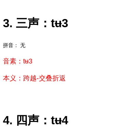
三声：tʉ3
拼音： 无
音素：tʉ3
本义：跨越-交叠折返
四声：tʉ4