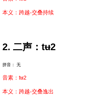
本义：跨越-交叠持续
二声：tʉ2
拼音： 无
音素：tʉ2
本义：跨越-交叠逸出