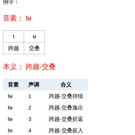
例字：
音素： tʉ
t
ʉ
跨越
交叠
本义： 跨越-交叠
音素
声调
合义
tʉ
1
跨越-交叠持续
tʉ
2
跨越-交叠逸出
tʉ
3
跨越-交叠折返
tʉ
4
跨越-交叠嵌入