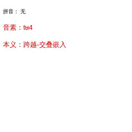
拼音： 无
音素：tʉ4
本义：跨越-交叠嵌入