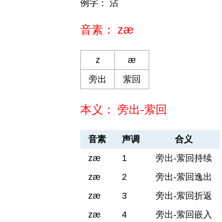
例字： 沾
音素： zæ
z
æ
旁出
萦回
本义： 旁出-萦回
音素
声调
合义
zæ
1
旁出-萦回持续
zæ
2
旁出-萦回逸出
zæ
3
旁出-萦回折返
zæ
4
旁出-萦回嵌入