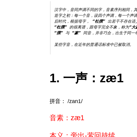
汉字中，音同声调不同的字，音素序列相同，其
造字之初：每一个音，设四个声调，每一个声调
后时代，根据母字， 
“杜撰”
“杜撰”
 的很离谱，跟母字完全不象，称为
“大
“撰”
 与 
“篆”
 同音，并非巧合，出生于同一母
一声：zæ1
拼音： /zan1/
音素：zæ1
本义：旁出-萦回持续