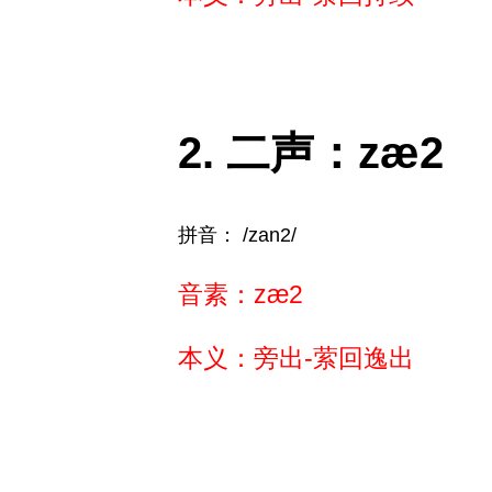
二声：zæ2
拼音： /zan2/
音素：zæ2
本义：旁出-萦回逸出