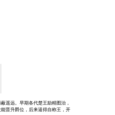
荫蔽遥远。早期各代楚王励精图治，
没能晋升爵位，后来逼得自称王，开