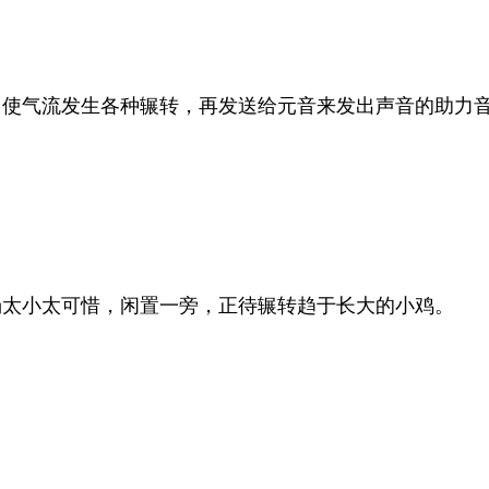
，使气流发生各种辗转，再发送给元音来发出声音的助力
汤太小太可惜，闲置一旁，正待辗转趋于长大的小鸡。