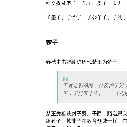
引文提及老子、孔子、墨子、关尹
子墨子、子华子、子公羊子、子沈
楚子
春秋史书始终称历代楚王为楚子。
王者之制禄爵，公侯伯子男
里，子男五十里。——《礼记
楚王先祖获封子爵。子爵，顾名思
跟孔子、韩非子在教育领域一样，