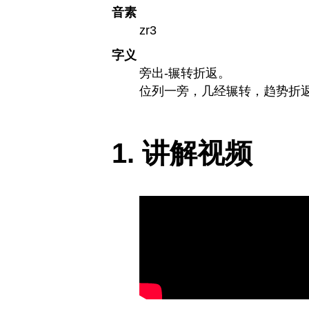
音素
zr3
字义
旁出-辗转折返。
位列一旁，几经辗转，趋势折
讲解视频