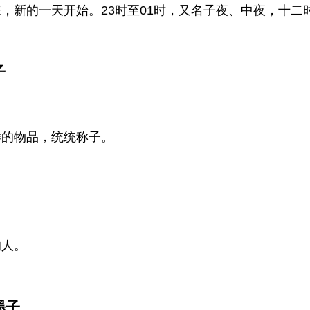
，新的一天开始。23时至01时，又名子夜、中夜，十二
子
样的物品，统统称子。
的人。
墨子