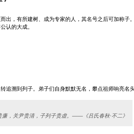
颖而出，有所建树、成为专家的人，其名号之后可加称子
有公认的大成。
辗转追溯到列子。弟子们自身默默无名，攀点祖师响亮名
贵廉，关尹贵清，子列子贵虚。——《吕氏春秋·不二》