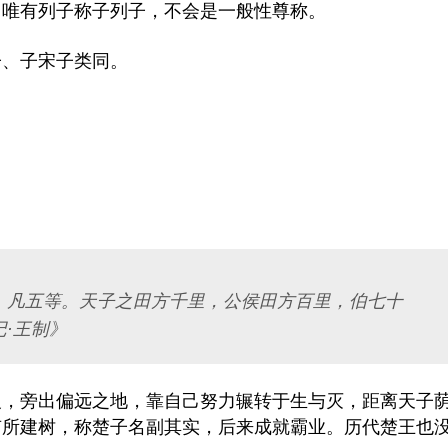
，唯有列子称子列子，不会是一般性尊称。
子、子宋子类同。
，凡五等。天子之田方千里，公侯田方百里，伯七十
·王制》
义，旁出偏远之地，靠自己努力辗转于生与灭，距离天子
有所建树，称楚子名副其实，后来成就霸业。历代楚王也