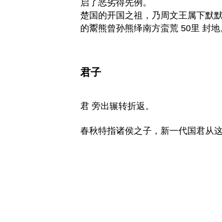
启了恶劣得先例。
楚国的开国之祖，乃周文王属下默
的鬻熊曾孙熊绎南方蛮荒 50里 封地
君子
君 旁出辗转折返。
春秋特指诸侯之子，新一代国君从这