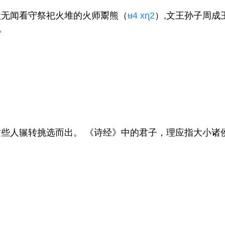
默无闻看守祭祀火堆的火师鬻熊（
ʉ4
xɳ2
）,文王孙子周成
。
些人辗转挑选而出。 《诗经》中的君子，理应指大小诸