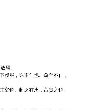
焉。 

天下咸服，诛不仁也。象至不仁，
欲其富也。封之有庳，富贵之也。