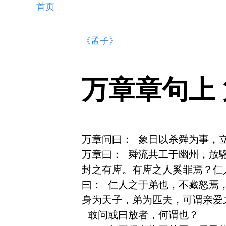
首页
《孟子》
万章章句上
万章问曰： 象日以杀舜为事，立
万章曰： 舜流共工于幽州，放
封之有庳。有庳之人奚罪焉？仁
曰： 仁人之于弟也，不藏怒焉
身为天子，弟为匹夫，可谓亲爱之
 敢问或曰放者，何谓也？ 
