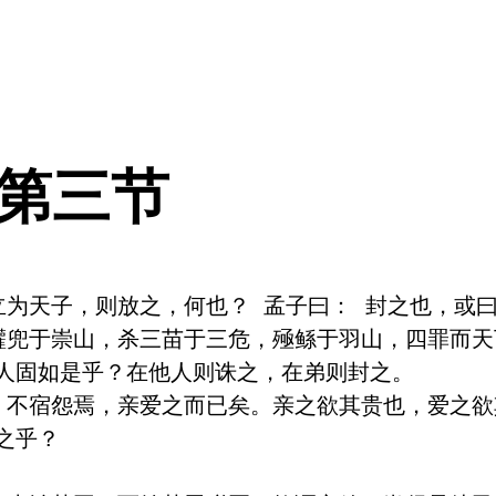
 第三节
为天子，则放之，何也？ 孟子曰： 封之也，或曰放
驩兜于崇山，杀三苗于三危，殛鲧于羽山，四罪而
人固如是乎？在他人则诛之，在弟则封之。 

，不宿怨焉，亲爱之而已矣。亲之欲其贵也，爱之
乎？ 
