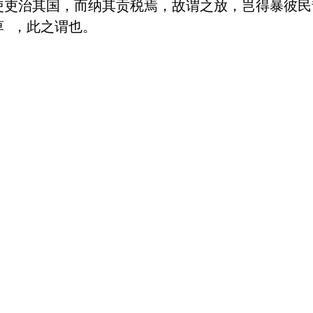
使吏治其国，而纳其贡税焉，故谓之放，岂得暴彼