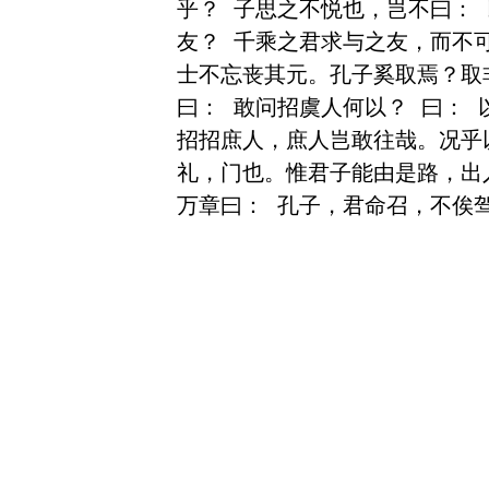
乎？ 子思之不悦也，岂不曰：
友？ 千乘之君求与之友，而不
士不忘丧其元。孔子奚取焉？取非
曰： 敢问招虞人何以？ 曰：
招招庶人，庶人岂敢往哉。况乎
礼，门也。惟君子能由是路，出入