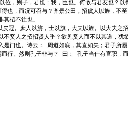
 以位，则子，君也；我，臣也。何敢与君友也？以
可得也，而况可召与？齐景公田，招虞人以旌，不
其招不往也。 

 以皮冠。庶人以旃，士以旗，大夫以旌。以大夫之
以不贤人之招招贤人乎？欲见贤人而不以其道，犹
是门也。诗云： 周道如底，其直如矢；君子所履，