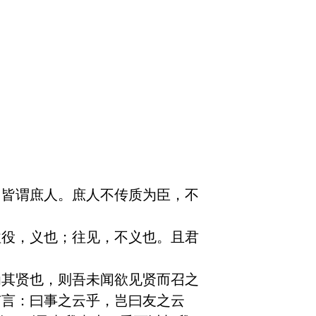
，皆谓庶人。庶人不传质为臣，不
往役，义也；往见，不义也。且君
为其贤也，则吾未闻欲见贤而召之
有言：曰事之云乎，岂曰友之云