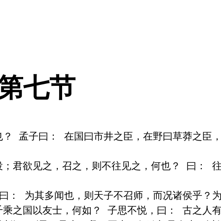
 第七节
也？ 孟子曰： 在国曰市井之臣，在野曰草莽之臣
役；君欲见之，召之，则不往见之，何也？ 曰： 
 曰： 为其多闻也，则天子不召师，而况诸侯乎？
千乘之国以友士，何如？ 子思不悦，曰： 古之人