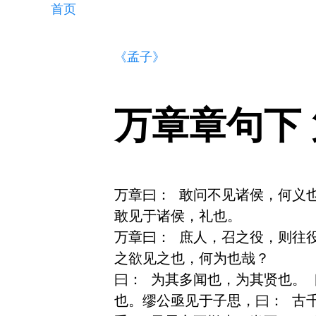
首页
《孟子》
万章章句下
万章曰： 敢问不见诸侯，何义
敢见于诸侯，礼也。 

万章曰： 庶人，召之役，则往
之欲见之也，何为也哉？ 

曰： 为其多闻也，为其贤也。
也。缪公亟见于子思，曰： 古