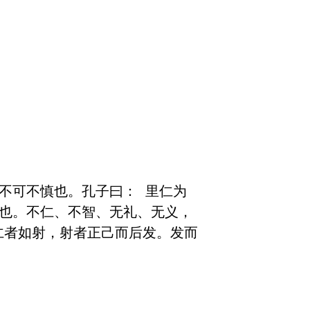
不可不慎也。孔子曰： 里仁为
智也。不仁、不智、无礼、无义，
仁者如射，射者正己而后发。发而