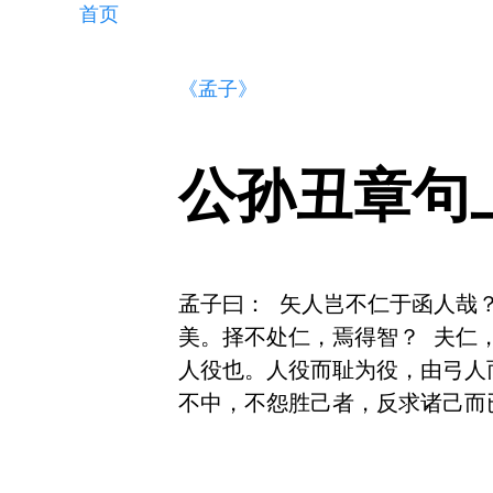
首页
《孟子》
公孙丑章句
孟子曰： 矢人岂不仁于函人哉
美。择不处仁，焉得智？ 夫仁
人役也。人役而耻为役，由弓人