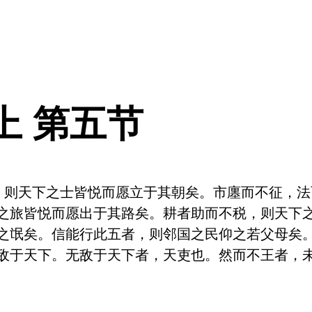
上 第五节
，则天下之士皆悦而愿立于其朝矣。市廛而不征，
之旅皆悦而愿出于其路矣。耕者助而不税，则天下
之氓矣。信能行此五者，则邻国之民仰之若父母矣