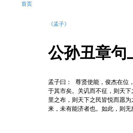
首页
《孟子》
公孙丑章句
孟子曰： 尊贤使能，俊杰在位
于其市矣。关讥而不征，则天下
里之布，则天下之民皆悦而愿为