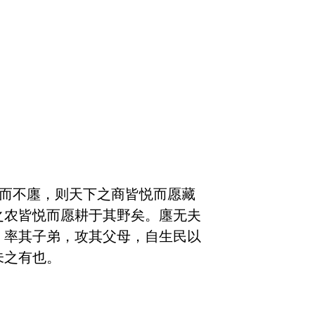
法而不廛，则天下之商皆悦而愿藏
之农皆悦而愿耕于其野矣。廛无夫
。率其子弟，攻其父母，自生民以