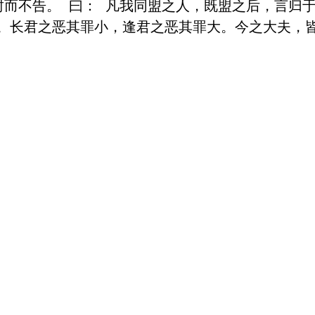
封而不告。 曰： 凡我同盟之人，既盟之后，言归
。长君之恶其罪小，逢君之恶其罪大。今之大夫，