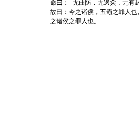
命曰： 无曲防，无遏籴，无有
故曰：今之诸侯，五霸之罪人也