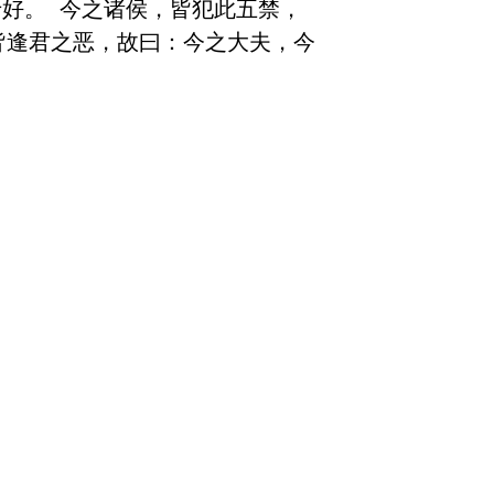
于好。 今之诸侯，皆犯此五禁，
皆逢君之恶，故曰：今之大夫，今