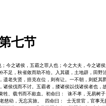
 第七节
也；今之诸侯，五霸之罪人也；今之大夫，今之诸
补不足，秋省敛而助不给。入其疆，土地辟，田野
，遗老失贤，掊克在位，则有让。一不朝，则贬其
，诸侯伐而不讨。五霸者，搂诸侯以伐诸侯者也，
束牲、载书而不歃血。初命曰： 诛不孝，无易树子
敬老慈幼，无忘宾旅。 四命曰： 士无世官，官事无