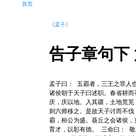
首页
《孟子》
告子章句下
孟子曰： 五霸者，三王之罪人
诸侯朝于天子曰述职。春省耕而
庆，庆以地。入其疆，土地荒芜
则六师移之。是故天子讨而不伐
霸，桓公为盛。葵丘之会诸侯，
育才，以彰有德。 三命曰： 