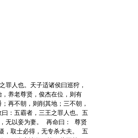
侯之罪人也。天子适诸侯曰巡狩，
治，养老尊贤，俊杰在位，则有
爵；再不朝，则削其地；三不朝，
故曰：五霸者，三王之罪人也。五
，无以妾为妻。 再命曰： 尊贤
摄，取士必得，无专杀大夫。 五