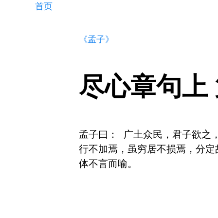
首页
《孟子》
尽心章句上
孟子曰： 广土众民，君子欲之
行不加焉，虽穷居不损焉，分定