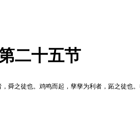
 第二十五节
者，舜之徒也。鸡鸣而起，孳孳为利者，跖之徒也