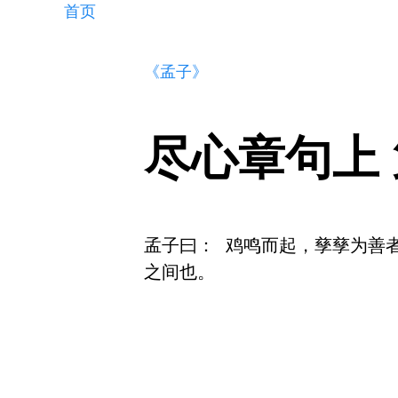
首页
《孟子》
尽心章句上
孟子曰： 鸡鸣而起，孳孳为善