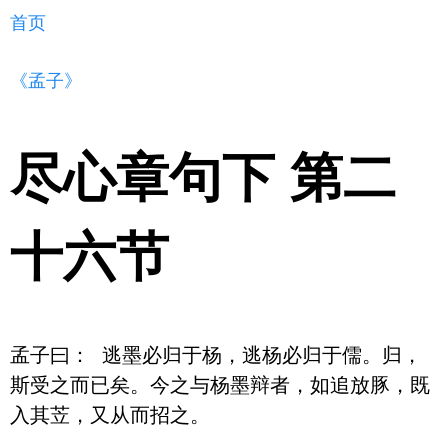
首页
《孟子》
尽心章句下 第二
十六节
孟子曰： 逃墨必归于杨，逃杨必归于儒。归，
斯受之而已矣。今之与杨墨辩者，如追放豚，既