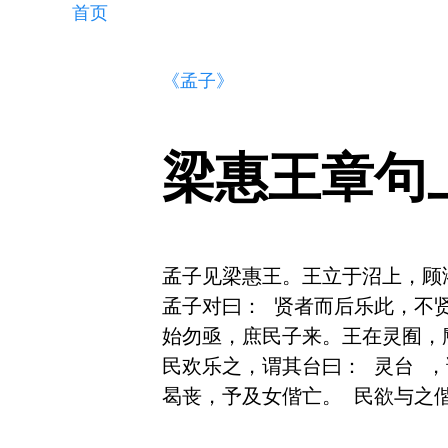
首页
《孟子》
梁惠王章句
孟子见梁惠王。王立于沼上，顾鸿
孟子对曰： 贤者而后乐此，不
始勿亟，庶民子来。王在灵囿，
民欢乐之，谓其台曰： 灵台 