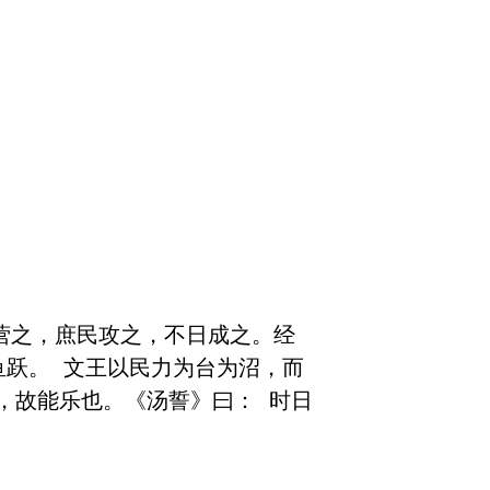
营之，庶民攻之，不日成之。经
鱼跃。 文王以民力为台为沼，而
，故能乐也。《汤誓》曰： 时日