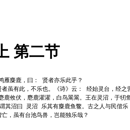
上 第二节
雁麋鹿，曰： 贤者亦乐此乎？ 

贤者虽有此，不乐也。《诗》云： 经始灵台，经之
麀鹿攸伏，麀鹿濯濯，白鸟翯翯。王在灵沼，于牣
，谓其沼曰 灵沼 乐其有麋鹿鱼鳖。古之人与民偕乐