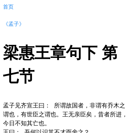
首页
《孟子》
梁惠王章句下 第
七节
孟子见齐宣王曰： 所谓故国者，非谓有乔木之
谓也，有世臣之谓也。王无亲臣矣，昔者所进，
今日不知其亡也。 

王曰： 吾何以识其不才而舍之？ 
