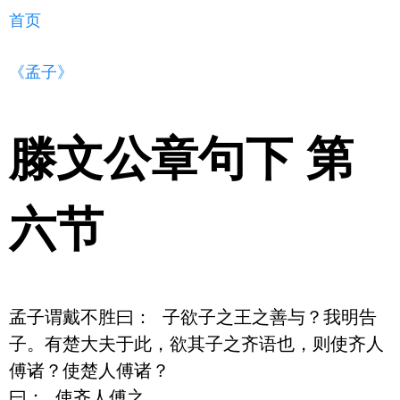
首页
《孟子》
滕文公章句下 第
六节
孟子谓戴不胜曰： 子欲子之王之善与？我明告
子。有楚大夫于此，欲其子之齐语也，则使齐人
傅诸？使楚人傅诸？ 

曰： 使齐人傅之。 
