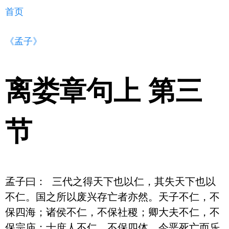
首页
《孟子》
离娄章句上 第三
节
孟子曰： 三代之得天下也以仁，其失天下也以
不仁。国之所以废兴存亡者亦然。天子不仁，不
保四海；诸侯不仁，不保社稷；卿大夫不仁，不
保宗庙；士庶人不仁，不保四体。今恶死亡而乐