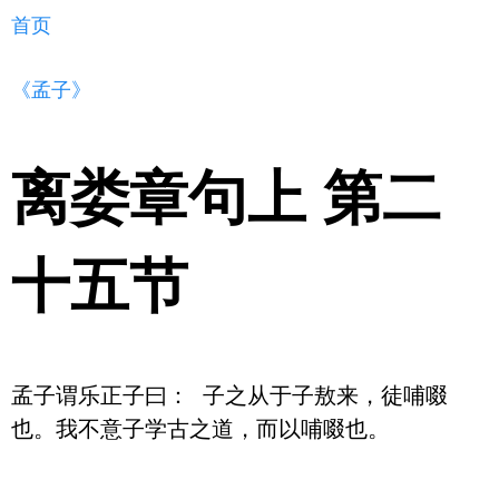
首页
《孟子》
离娄章句上 第二
十五节
孟子谓乐正子曰： 子之从于子敖来，徒哺啜