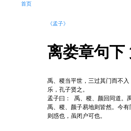
首页
《孟子》
离娄章句下
禹、稷当平世，三过其门而不入
乐，孔子贤之。

孟子曰： 禹、稷、颜回同道。
禹、稷、颜子易地则皆然。今有