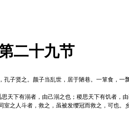
 第二十九节
，孔子贤之。颜子当乱世，居于陋巷。一箪食，一
禹思天下有溺者，由己溺之也；稷思天下有饥者，
同室之人斗者，救之，虽被发缨冠而救之，可也。