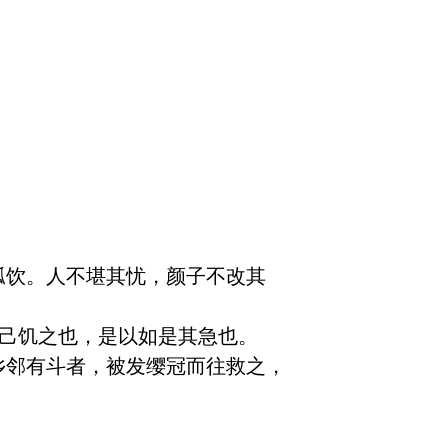
瓢饮。人不堪其忧，颜子不改其
由己饥之也，是以如是其急也。
乡邻有斗者，被发缨冠而往救之，