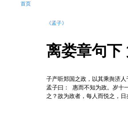
首页
《孟子》
离娄章句下
子产听郑国之政，以其乘舆济人于
孟子曰： 惠而不知为政。岁十