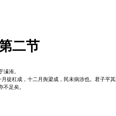
 第二节
溱洧。

一月徒杠成，十二月舆梁成，民未病涉也。君子平