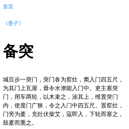
首页
《墨子》
备突
城百步一突门，突门各为窑灶，窦入门四五尺，
为其门上瓦屋，毋令水潦能入门中。吏主塞突
门，用车两轮，以木束之，涂其上，维置突门
内，使度门广狭，令之入门中四五尺。置窑灶，
门旁为橐，充灶伏柴艾，寇即入，下轮而塞之，