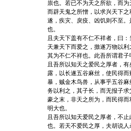
祟也。若已不为天之所欲，而为
而辟天鬼之所憎，以求兴天下之
遂，疾灾、戾疫、凶饥则不至。
也。 

且夫天下盖有不仁不祥者，曰：
天兼天下而爱之，撽遂万物以利
其为不仁不祥也。此吾所谓君子
且吾所以知天之爱民之厚者，有
露，以长遂五谷麻丝，使民得而
暴，贼金木鸟兽，从事乎五谷麻
务以利之，其子长，而无报子求
豪之末，非天之所为，而民得而
明大也。

且吾所以知天爱民之厚者，不止
也。若天不爱民之厚，夫胡说人