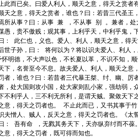
止此而已矣。曰爱人利人，顺天之意，得天之赏者
顺天之意，得天之赏者，谁也？曰：若昔三代圣王
焉所从事？曰：从事 兼 ，不从事 别 。兼者，
谋愚，贵不傲贱；观其事，上利乎天，中利乎鬼，
曰： 此仁也，义也。爱人、利人，顺天之意，得天
后世子孙，曰： 将何以为？将以识夫爱人、利人，
予怀明德，不大声以色，不长夏以革，不识不知，顺
天下，名誉至今不息。故夫爱人、利人，顺天之意
罚者，谁也？曰：若昔者三代暴王桀、纣、幽、厉
者，处大国则攻小国，处大家则乱小家，强劫弱，
下不利乎人，三不利无所利，是谓天贼。聚敛天下
之意，得天之罚者也。 不止此而已，又书其事于
识夫憎人、贼人，反天之意，得天之罚者也。《太
曰： 吾有命 ，无戮其务天下，天亦纵弃纣而不葆
之意，得天之罚者，既可得而知也。
