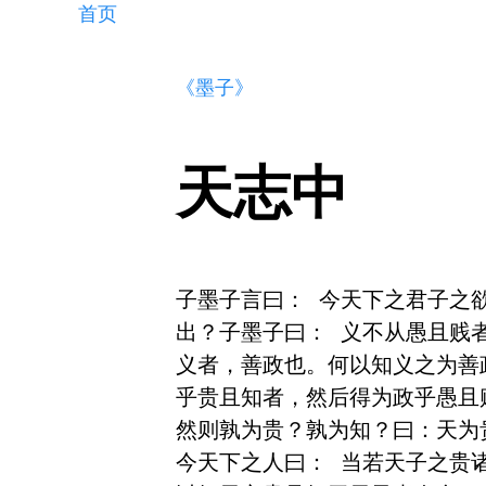
首页
《墨子》
天志中
子墨子言曰： 今天下之君子之
出？子墨子曰： 义不从愚且贱
义者，善政也。何以知义之为善
乎贵且知者，然后得为政乎愚且
然则孰为贵？孰为知？曰：天为
今天下之人曰： 当若天子之贵