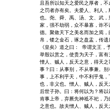
且吾所以知天之爱民之厚者，不
之罚者亦有矣。夫爱人、利人，
也。尧、舜、禹、汤、文、武，
家，强不劫弱，众不暴寡，诈不
德。聚敛天下之美名而加之焉，
帛，镂之金石，琢之盘盂，传遗
《皇矣》道之曰： 帝谓文王，
举殷以赏之，使贵为天子，富有
憎人、贼人，反天之意，得天之
事？曰：从事别，不从事兼。别
事，上不利乎天，中不利乎鬼，
也，非义也。憎人、贼人，反天
后世子孙。曰：将何以为？将以
肯事上帝，弃厥先神祗不祀，乃
之意也。故夫憎人、贼人，反天