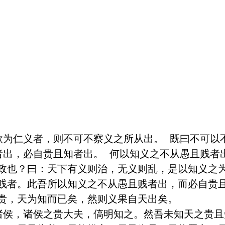
欲为仁义者，则不可不察义之所从出。 既曰不可以
者出，必自贵且知者出。 何以知义之不从愚且贱者
政也？曰：天下有义则治，无义则乱，是以知义之
贱者。此吾所以知义之不从愚且贱者出，而必自贵且
贵，天为知而已矣，然则义果自天出矣。

诸侯，诸侯之贵大夫，傐明知之。然吾未知天之贵且