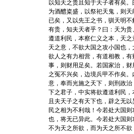
以知天之贵且知于天子者有矣。
为酒醴粢盛，以祭祀天鬼，则天
已矣，又以先王之书，驯天明不
有贵，知夫天者乎？曰：天为贵
遵道利民，本察仁义之本，天之
天之意，不欲大国之攻小国也，
欲人之有力相营，有道相教，有
事，则财用足矣。若国家治，财
之冤不兴矣，边境兵甲不作矣。
意，奉而光施之天下，则刑政治
下之君子，中实将欲遵道利民，
且夫天子之有天下也，辟之无以
民之相为不利哉！今若处大国则
也，将无已异此。今若处大国则
不为天之所欲，而为天之所不欲