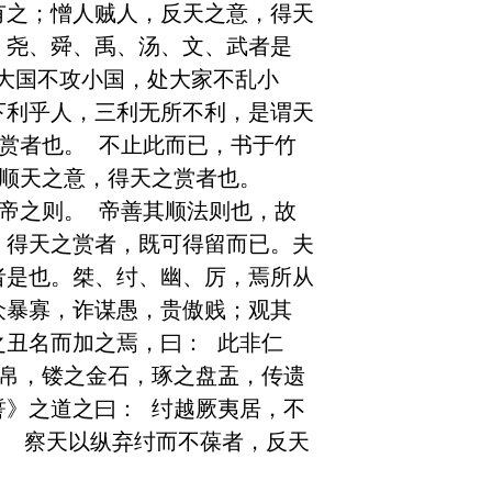
有之；憎人贼人，反天之意，得天
，尧、舜、禹、汤、文、武者是
处大国不攻小国，处大家不乱小
下利乎人，三利无所不利，是谓天
赏者也。 不止此而已，书于竹
顺天之意，得天之赏者也。 
帝之则。 帝善其顺法则也，故
，得天之赏者，既可得留而已。夫
者是也。桀、纣、幽、厉，焉所从
众暴寡，诈谋愚，贵傲贱；观其
之丑名而加之焉，曰： 此非仁
竹帛，镂之金石，琢之盘盂，传遗
誓》之道之曰： 纣越厥夷居，不
。 察天以纵弃纣而不葆者，反天