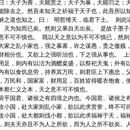
曰：天子为善，天能赏之；天子为暴，天能罚之；
能除去之。然吾未知天之祈福于天子也，此吾所以
解之道也知之。曰： 明哲维天，临君下土。 则此
、天为知而已矣。然则义果自天出矣。 是故子墨子
意不可不慎也。 既以天之意以为不可不慎已，然则
大家之乱小家也，强之暴寡，诈之谋愚，贵之傲贱
财相分也。又欲上之强听治也，下之强从事也。 
用足，则内有以洁为酒醴粢盛，以祭祀天鬼；外有
内有以食饥息劳，持养其万民，则君臣上下惠忠，
，万民和，国家富，财用足，百姓皆得暖衣饱食，
本察仁义之本，天之意不可不慎也。 

异乎国君、诸侯之有四境之内也。今国君、诸侯之
攻小国，处大家则乱小家，欲以此求赏誉，终不可
攻小国，处大都则伐小都，欲以此求福禄于天，福
，则夫天亦且不为人之所欲，而为人之所不欲矣。