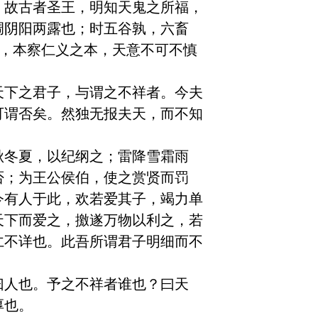
。故古者圣王，明知天鬼之所福，
调阴阳两露也；时五谷孰，六畜
民，本察仁义之本，天意不可不慎
天下之君子，与谓之不祥者。今夫
可谓否矣。然独无报夫天，而不知
秋冬夏，以纪纲之；雷降雪霜雨
否；为王公侯伯，使之赏贤而罚
今有人于此，欢若爱其子，竭力单
天下而爱之，撽遂万物以利之，若
仁不详也。此吾所谓君子明细而不
曰人也。予之不祥者谁也？曰天
也。
