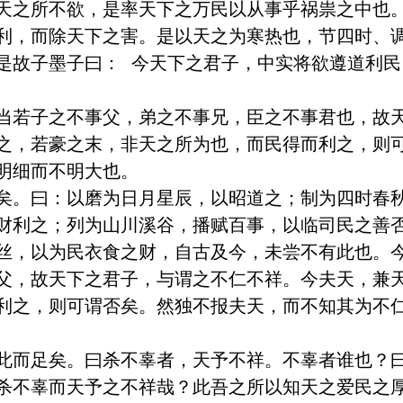
天之所不欲，是率天下之万民以从事乎祸祟之中也
利，而除天下之害。是以天之为寒热也，节四时、
是故子墨子曰： 今天下之君子，中实将欲遵道利
当若子之不事父，弟之不事兄，臣之不事君也，故
之，若豪之末，非天之所为也，而民得而利之，则
明细而不明大也。

矣。曰：以磨为日月星辰，以昭道之；制为四时春
财利之；列为山川溪谷，播赋百事，以临司民之善
丝，以为民衣食之财，自古及今，未尝不有此也。
父，故天下之君子，与谓之不仁不祥。今夫天，兼
利之，则可谓否矣。然独不报夫天，而不知其为不
此而足矣。曰杀不辜者，天予不祥。不辜者谁也？
杀不辜而天予之不祥哉？此吾之所以知天之爱民之厚