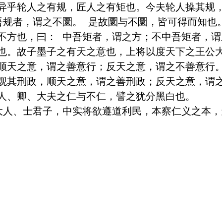
异乎轮人之有规，匠人之有矩也。今夫轮人操其规
吾规者，谓之不圜。 是故圜与不圜，皆可得而知也
不方也，曰： 中吾矩者，谓之方；不中吾矩者，谓
也。故子墨子之有天之意也，上将以度天下之王公
顺天之意，谓之善意行；反天之意，谓之不善意行
观其刑政，顺天之意，谓之善刑政；反天之意，谓
人、卿、大夫之仁与不仁，譬之犹分黑白也。

大人、士君子，中实将欲遵道利民，本察仁义之本