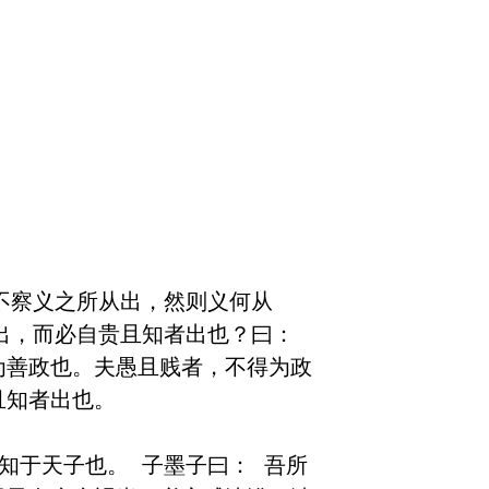
不察义之所从出，然则义何从
出，而必自贵且知者出也？曰：
为善政也。夫愚且贱者，不得为政
知者出也。

知于天子也。 子墨子曰： 吾所