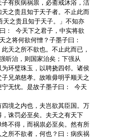
天子有疾病祸祟，必斋戒沐浴，洁
知天之贵且知于天子者。不止此而
语天之贵且知于天子。」不知亦
曰： 今天下之君子，中实将欲
天之将何欲何憎？子墨子曰： 
，此天之所不欲也。不止此而已，
上强听治，则国家治矣；下强从
以为环璧珠玉，以聘挠四邻。诸侯
父子兄弟慈孝。故唯毋明乎顺天之
便宁无忧。是故子墨子曰： 今天
有四境之内也，夫岂欲其臣国。万
得，诛罚必至矣。夫天之有天下
禄终不得，而祸祟必至矣。然有所
人之所不欲者，何也？曰：病疾祸