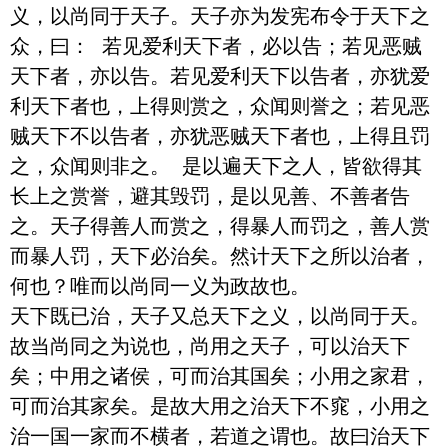
义，以尚同于天子。天子亦为发宪布令于天下之
众，曰： 若见爱利天下者，必以告；若见恶贼
天下者，亦以告。若见爱利天下以告者，亦犹爱
利天下者也，上得则赏之，众闻则誉之；若见恶
贼天下不以告者，亦犹恶贼天下者也，上得且罚
之，众闻则非之。 是以遍天下之人，皆欲得其
长上之赏誉，避其毁罚，是以见善、不善者告
之。天子得善人而赏之，得暴人而罚之，善人赏
而暴人罚，天下必治矣。然计天下之所以治者，
何也？唯而以尚同一义为政故也。

天下既已治，天子又总天下之义，以尚同于天。
故当尚同之为说也，尚用之天子，可以治天下
矣；中用之诸侯，可而治其国矣；小用之家君，
可而治其家矣。是故大用之治天下不窕，小用之
治一国一家而不横者，若道之谓也。故曰治天下