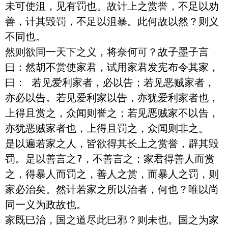
未可使沮，见有罚也。故计上之赏誉，不足以劝
善，计其毁罚，不足以沮暴。此何故以然？则义
不同也。

然则欲同一天下之义，将奈何可？故子墨子言
曰：然胡不赏使家君，试用家君发宪布令其家，
曰： 若见爱利家者，必以告；若见恶贼家者，
亦必以告。若见爱利家以告，亦犹爱利家者也，
上得且赏之，众闻则誉之；若见恶贼家不以告，
亦犹恶贼家者也，上得且罚之，众闻则非之。 
是以遍若家之人，皆欲得其长上之赏誉，辟其毁
罚。是以善言之?，不善言之；家君得善人而赏
之，得暴人而罚之，善人之赏，而暴人之罚，则
家必治矣。然计若家之所以治者，何也？唯以尚
同一义为政故也。

家既巳治，国之道尽此巳邪？则未也。国之为家