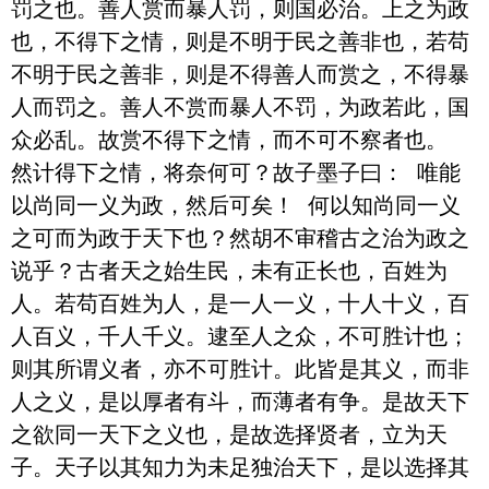
罚之也。善人赏而暴人罚，则国必治。上之为政
也，不得下之情，则是不明于民之善非也，若苟
不明于民之善非，则是不得善人而赏之，不得暴
人而罚之。善人不赏而暴人不罚，为政若此，国
众必乱。故赏不得下之情，而不可不察者也。

然计得下之情，将奈何可？故子墨子曰： 唯能
以尚同一义为政，然后可矣！ 何以知尚同一义
之可而为政于天下也？然胡不审稽古之治为政之
说乎？古者天之始生民，未有正长也，百姓为
人。若苟百姓为人，是一人一义，十人十义，百
人百义，千人千义。逮至人之众，不可胜计也；
则其所谓义者，亦不可胜计。此皆是其义，而非
人之义，是以厚者有斗，而薄者有争。是故天下
之欲同一天下之义也，是故选择贤者，立为天
子。天子以其知力为未足独治天下，是以选择其