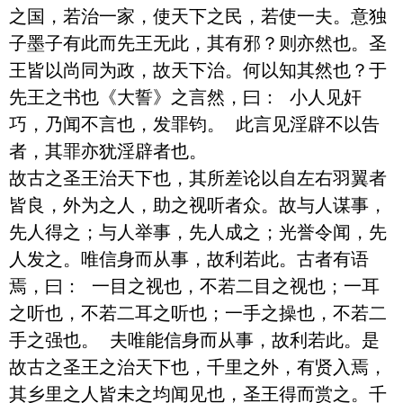
之国，若治一家，使天下之民，若使一夫。意独
子墨子有此而先王无此，其有邪？则亦然也。圣
王皆以尚同为政，故天下治。何以知其然也？于
先王之书也《大誓》之言然，曰： 小人见奸
巧，乃闻不言也，发罪钧。 此言见淫辟不以告
者，其罪亦犹淫辟者也。

故古之圣王治天下也，其所差论以自左右羽翼者
皆良，外为之人，助之视听者众。故与人谋事，
先人得之；与人举事，先人成之；光誉令闻，先
人发之。唯信身而从事，故利若此。古者有语
焉，曰： 一目之视也，不若二目之视也；一耳
之听也，不若二耳之听也；一手之操也，不若二
手之强也。 夫唯能信身而从事，故利若此。是
故古之圣王之治天下也，千里之外，有贤入焉，
其乡里之人皆未之均闻见也，圣王得而赏之。千