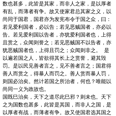
数也甚多，此皆是其家，而非人之家，是以厚者
有乱，而薄者有争。故又使家君总其家之义，以
尚同于国君，国君亦为发宪布令于国之众，曰： 
若见爱利国者，必以告；若见恶贼国者，亦必以
告。若见爱利国以告者，亦犹爱利国者也，上得
且赏之，众闻则誉之；若见恶贼国不以告者，亦
犹恶贼国者也，上得且罚之；众闻则非之。 是
以遍若国之人，皆欲得其长上之赏誉，避其毁
罚。是以民见善者言之，见不善者言之；国君得
善人而赏之，得暴人而罚之。善人赏而暴人罚，
则国必治矣。然计若国之所治者，何也？唯能以
尚同一义为政故也。

国既巳治矣，天下之道尽此巳邪？则未也。天下
之为国数也甚多，此皆是其国，而非人之国，是
以厚者有战，而薄者有争。故又使国君选其国之