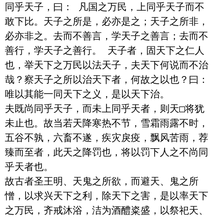
同乎天子，曰： 凡国之万民，上同乎天子而不
敢下比。天子之所是，必亦是之；天子之所非，
必亦非之。去而不善言，学天子之善言；去而不
善行，学天子之善行。 天子者，固天下之仁人
也，举天下之万民以法天子，夫天下何说而不治
哉？察天子之所以治天下者，何故之以也？曰：
唯以其能一同天下之义，是以天下治。

夫既尚同乎天子，而未上同乎天者，则天□将犹
未止也。故当若天降寒热不节，雪霜雨露不时，
五谷不孰，六畜不遂，疾灾戾疫，飘风苦雨，荐
臻而至者，此天之降罚也，将以罚下人之不尚同
乎天者也。

故古者圣王明、天鬼之所欲，而避天、鬼之所
憎，以求兴天下之利，除天下之害，是以率天下
之万民，齐戒沐浴，洁为酒醴粢盛，以祭祀天、