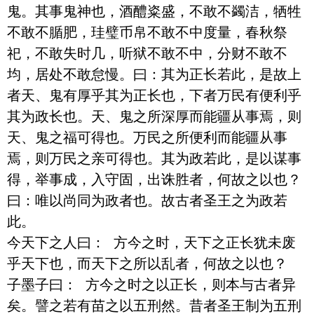
鬼。其事鬼神也，酒醴粢盛，不敢不蠲洁，牺牲
不敢不腯肥，珪璧币帛不敢不中度量，春秋祭
祀，不敢失时几，听狱不敢不中，分财不敢不
均，居处不敢怠慢。曰：其为正长若此，是故上
者天、鬼有厚乎其为正长也，下者万民有便利乎
其为政长也。天、鬼之所深厚而能疆从事焉，则
天、鬼之福可得也。万民之所便利而能疆从事
焉，则万民之亲可得也。其为政若此，是以谋事
得，举事成，入守固，出诛胜者，何故之以也？
曰：唯以尚同为政者也。故古者圣王之为政若
此。

今天下之人曰： 方今之时，天下之正长犹未废
乎天下也，而天下之所以乱者，何故之以也？ 
子墨子曰： 方今之时之以正长，则本与古者异
矣。譬之若有苗之以五刑然。昔者圣王制为五刑