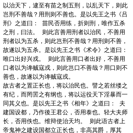
以治天下，逮至有苗之制五刑，以乱天下，则此
岂刑不善哉？用刑则不善也。是以先王之书《吕
刑》之道曰： 苗民否用练，折则刑，唯作五杀
之刑，曰法。 则此言善用刑者以治民，不善用
刑者以为五杀，则此岂刑不善哉？用刑则不善，
故遂以为五杀。是以先王之书《术令》之道曰： 
唯口出好兴戎。 则此言善用口者出好，不善用
口者以为谗贼寇戎，则此岂口不善哉？用口则不
善也，故遂以为谗贼寇戎。

故古者之置正长也，将以治民也。譬之若丝缕之
有纪，而罔罟之有纲也，将以运役天下淫暴而一
同其义也。是以先王之书《相年》之道曰： 夫
建国设都，乃作後王君公，否用泰也。轻大夫师
长，否用佚也。维辩使治天均。 则此语古者上
帝鬼神之建设国都立正长也，非高其爵，厚其