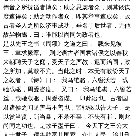
德音之所抚循者博矣；助之思虑者众，则其谈谋
度速得矣；助之动作者众，即其举事速成矣。故
古者圣人之所以济事成功，垂名于后世者，无他
故异物焉，曰：唯能以尚同为政者也。

是以先王之书《周颂》之道之曰： 载来见彼
王，聿求厥章。 则此语古者国君诸侯之以春秋
来朝聘天子之庭，受天子之严教，退而治国，政
之所加，莫敢不宾。当此之时，本无有敢纷天子
之教者，《诗》曰： 我马维骆，六辔沃若，载
驰载驱，周爰咨度。 又曰： 我马维骐，六辔若
丝，载驰载驱，周爰咨谋。 即此语也。古者国
君诸侯之闻见善与不善也，皆驰驱以告天子。是
以赏当贤，罚当暴，不杀不辜，不失有罪，则此
尚同之功也。是故子墨子曰： 今天下之王公大
人士君子，请将欲富其国家，众其人民，治其刑