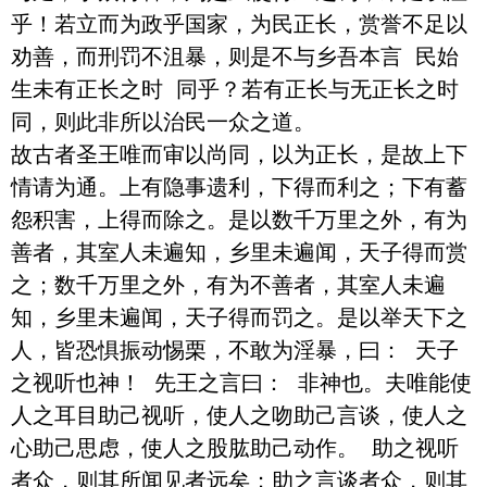
乎！若立而为政乎国家，为民正长，赏誉不足以
劝善，而刑罚不沮暴，则是不与乡吾本言 民始
生未有正长之时 同乎？若有正长与无正长之时
同，则此非所以治民一众之道。

故古者圣王唯而审以尚同，以为正长，是故上下
情请为通。上有隐事遗利，下得而利之；下有蓄
怨积害，上得而除之。是以数千万里之外，有为
善者，其室人未遍知，乡里未遍闻，天子得而赏
之；数千万里之外，有为不善者，其室人未遍
知，乡里未遍闻，天子得而罚之。是以举天下之
人，皆恐惧振动惕栗，不敢为淫暴，曰： 天子
之视听也神！ 先王之言曰： 非神也。夫唯能使
人之耳目助己视听，使人之吻助己言谈，使人之
心助己思虑，使人之股肱助己动作。 助之视听
者众，则其所闻见者远矣；助之言谈者众，则其