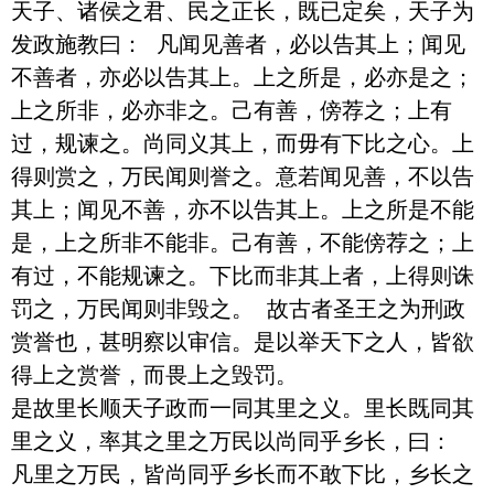
天子、诸侯之君、民之正长，既已定矣，天子为
发政施教曰： 凡闻见善者，必以告其上；闻见
不善者，亦必以告其上。上之所是，必亦是之；
上之所非，必亦非之。己有善，傍荐之；上有
过，规谏之。尚同义其上，而毋有下比之心。上
得则赏之，万民闻则誉之。意若闻见善，不以告
其上；闻见不善，亦不以告其上。上之所是不能
是，上之所非不能非。己有善，不能傍荐之；上
有过，不能规谏之。下比而非其上者，上得则诛
罚之，万民闻则非毁之。 故古者圣王之为刑政
赏誉也，甚明察以审信。是以举天下之人，皆欲
得上之赏誉，而畏上之毁罚。

是故里长顺天子政而一同其里之义。里长既同其
里之义，率其之里之万民以尚同乎乡长，曰： 
凡里之万民，皆尚同乎乡长而不敢下比，乡长之