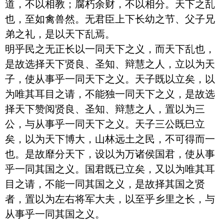
道，不以相教；腐朽余财，不以相分。天下之乱
也，至如禽兽然。无君臣上下长幼之节、父子兄
弟之礼，是以天下乱焉。

明乎民之无正长以一同天下之义，而天下乱也，
是故选择天下贤良、圣知、辩慧之人，立以为天
子，使从事乎一同天下之义。天子既以立矣，以
为唯其耳目之请，不能独一同天下之义，是故选
择天下赞阅贤良、圣知、辩慧之人，置以为三
公，与从事乎一同天下之义。天子三公既巳立
矣，以为天下博大，山林远土之民，不可得而一
也。是故靡分天下，设以为万诸侯国君，使从事
乎一同其国之义。国君既已立矣，又以为唯其耳
目之请，不能一同其国之义，是故择其国之贤
者，置以为左右将军大夫，以至乎乡里之长，与
从事乎一同其国之义。
