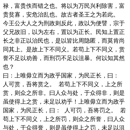
禄，富贵佚而错之也。将以为万民兴利除害，富
贵贫寡，安危治乱也。故古者圣王之为若此。

今王公大人之为刑政则反此，政以为便譬，宗于
父兄故旧，以为左右，置以为正长。民知上置正
长之非正以治民也，是以皆比周隐匿，而莫肯尚
同其上。是故上下不同义。若苟上下不同义，赏
誉不足以劝善，而刑罚不足以沮暴。何以知其然
也？

曰：上唯毋立而为政乎国家，为民正长，曰： 
人可赏，吾将赏之。 若苟上下不同义，上之所
赏，则众之所非。曰人众与处，于众得非，则是
虽使得上之赏，未足以劝乎！上唯毋立而为政乎
国家，为民正长，曰： 人可罚，吾将罚之。 若
苟上下不同义，上之所罚，则众之所誉，曰人众
与处，于众得誉，则是虽使得上之罚，未足以沮