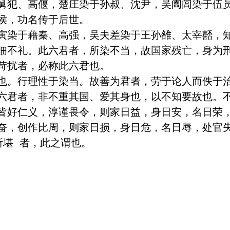
舅犯、高偃，楚庄染于孙叔、沈尹，吴阖闾染于伍
侯，功名传于后世。

寅染于藉秦、高强，吴夫差染于王孙雒、太宰嚭，
佃不礼。此六君者，所染不当，故国家残亡，身为
苛扰者，必称此六君也。

也。行理性于染当。故善为君者，劳于论人而佚于
六君者，非不重其国、爱其身也，以不知要故也。不
皆好仁义，淳谨畏令，则家日益，身日安，名日荣
奋，创作比周，则家日损，身日危，名日辱，处官