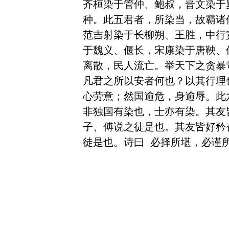
齐桓染于管仲、鲍叔，晋文染于
种。此五君者，所染当，故霸诸
范吉射染于长柳朔、王胜，中行
于魏义、偃长，宋康染于唐鞅、
离散，民人流亡。举天下之贪暴
凡君之所以安者何也？以其行理
心劳意；然国逾危，身逾辱。此
非独国有染也，士亦有染。其友
子、傅说之徒是也。其友皆好矜