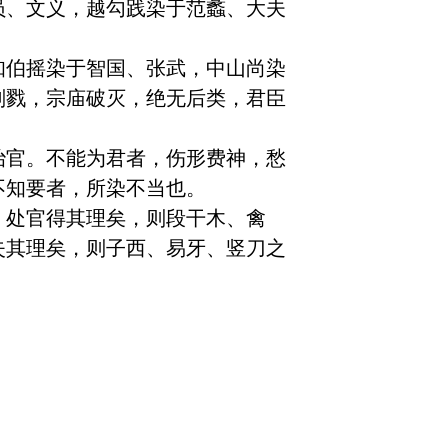
员、文义，越勾践染于范蠡、大夫
知伯摇染于智国、张武，中山尚染
刑戮，宗庙破灭，绝无后类，君臣
治官。不能为君者，伤形费神，愁
知要者，所染不当也。

，处官得其理矣，则段干木、禽
失其理矣，则子西、易牙、竖刀之