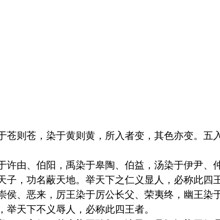
于苍则苍，染于黄则黄，所入者变，其色亦变。五
于许由、伯阳，禹染于皋陶、伯益，汤染于伊尹、
天子，功名蔽天地。举天下之仁义显人，必称此四王
崇侯、恶来，厉王染于厉公长父、荣夷终，幽王染
，举天下不义辱人，必称此四王者。
