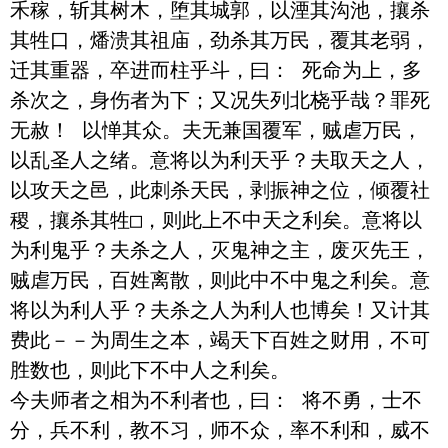
禾稼，斩其树木，堕其城郭，以湮其沟池，攘杀
其牲口，燔溃其祖庙，劲杀其万民，覆其老弱，
迁其重器，卒进而柱乎斗，曰： 死命为上，多
杀次之，身伤者为下；又况失列北桡乎哉？罪死
无赦！ 以惮其众。夫无兼国覆军，贼虐万民，
以乱圣人之绪。意将以为利天乎？夫取天之人，
以攻天之邑，此刺杀天民，剥振神之位，倾覆社
稷，攘杀其牲□，则此上不中天之利矣。意将以
为利鬼乎？夫杀之人，灭鬼神之主，废灭先王，
贼虐万民，百姓离散，则此中不中鬼之利矣。意
将以为利人乎？夫杀之人为利人也博矣！又计其
费此－－为周生之本，竭天下百姓之财用，不可
胜数也，则此下不中人之利矣。

今夫师者之相为不利者也，曰： 将不勇，士不
分，兵不利，教不习，师不众，率不利和，威不