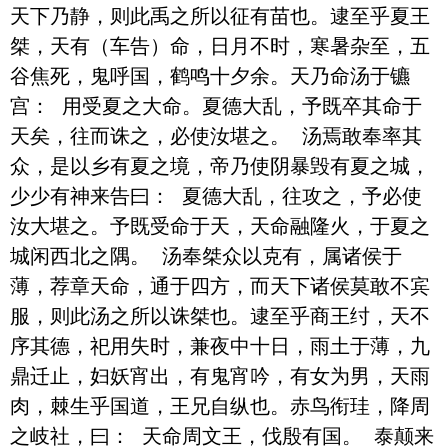
天下乃静，则此禹之所以征有苗也。逮至乎夏王
桀，天有（车告）命，日月不时，寒暑杂至，五
谷焦死，鬼呼国，鹤鸣十夕余。天乃命汤于镳
宫： 用受夏之大命。夏德大乱，予既卒其命于
天矣，往而诛之，必使汝堪之。 汤焉敢奉率其
众，是以乡有夏之境，帝乃使阴暴毁有夏之城，
少少有神来告曰： 夏德大乱，往攻之，予必使
汝大堪之。予既受命于天，天命融隆火，于夏之
城闲西北之隅。 汤奉桀众以克有，属诸侯于
薄，荐章天命，通于四方，而天下诸侯莫敢不宾
服，则此汤之所以诛桀也。逮至乎商王纣，天不
序其德，祀用失时，兼夜中十日，雨土于薄，九
鼎迁止，妇妖宵出，有鬼宵吟，有女为男，天雨
肉，棘生乎国道，王兄自纵也。赤鸟衔珪，降周
之岐社，曰： 天命周文王，伐殷有国。 泰颠来