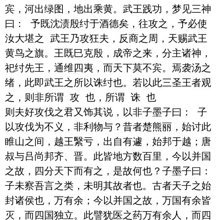
宾，河出绿图，地出乘黄。武王践功，梦见三神
曰： 予既沈渍殷纣于酒德矣，往攻之，予必使
汝大堪之 武王乃攻狂夫，反商之周，天赐武王
黄鸟之旗。王既巳克殷，成帝之来，分主诸神，
祀纣先王，通维四夷，而天下莫不宾。焉袭汤之
绪，此即武王之所以诛纣也。若以此三圣王者观
之，则非所谓 攻 也，所谓 诛 也 

则夫好攻伐之君又饰其说，以非子墨子曰： 子
以攻伐为不义，非利物与？昔者楚熊丽，始讨此
睢山之间，越王繄亏，出自有遽，始邦于越；唐
叔与吕尚邦齐、晋。此皆地方数百里，今以并国
之故，四分天下而有之，是故何也？子墨子曰： 
子未察吾言之类，未明其故者也。古者天子之始
封诸侯也，万有余；今以并国之故，万国有余皆
灭，而四国独立。此譬犹医之药万有余人，而四