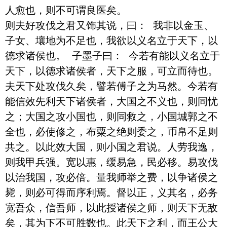
人愈也，则不可谓良医矣。 

则夫好攻伐之君又饰其说，曰： 我非以金玉、
子女、壤地为不足也，我欲以义名立于天下，以
德求诸侯也。 子墨子曰： 今若有能以义名立于
天下，以德求诸侯者，天下之服，可立而待也。
夫天下处攻伐久矣，譬若傅子之为马然。今若有
能信效先利天下诸侯者，大国之不义也，则同忧
之；大国之攻小国也，则同救之，小国城郭之不
全也，必使修之，布粟之绝则委之，币帛不足则
共之。以此效大国，则小国之君说。人劳我逸，
则我甲兵强。宽以惠，缓易急，民必移。易攻伐
以治我国，攻必倍。量我师举之费，以争诸侯之
毙，则必可得而序利焉。督以正，义其名，必务
宽吾众，信吾师，以此授诸侯之师，则天下无敌
矣，其为下不可胜数也。此天下之利，而王公大