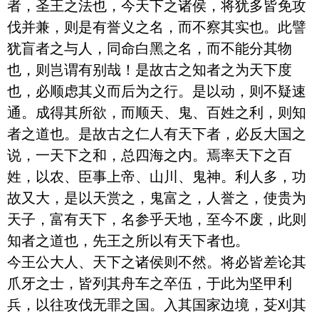
者，圣王之法也，今天下之诸侯，将犹多皆免攻
伐并兼，则是有誉义之名，而不察其实也。此譬
犹盲者之与人，同命白黑之名，而不能分其物
也，则岂谓有别哉！是故古之知者之为天下度
也，必顺虑其义而后为之行。是以动，则不疑速
通。成得其所欲，而顺天、鬼、百姓之利，则知
者之道也。是故古之仁人有天下者，必反大国之
说，一天下之和，总四海之内。焉率天下之百
姓，以农、臣事上帝、山川、鬼神。利人多，功
故又大，是以天赏之，鬼富之，人誉之，使贵为
天子，富有天下，名参乎天地，至今不废，此则
知者之道也，先王之所以有天下者也。

今王公大人、天下之诸侯则不然。将必皆差论其
爪牙之士，皆列其舟车之卒伍，于此为坚甲利
兵，以往攻伐无罪之国。入其国家边境，芟刈其