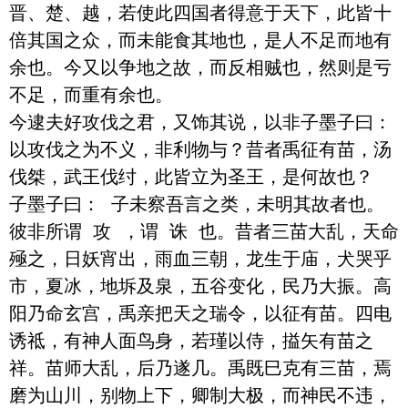
晋、楚、越，若使此四国者得意于天下，此皆十
倍其国之众，而未能食其地也，是人不足而地有
余也。今又以争地之故，而反相贼也，然则是亏
不足，而重有余也。

今逮夫好攻伐之君，又饰其说，以非子墨子曰： 
以攻伐之为不义，非利物与？昔者禹征有苗，汤
伐桀，武王伐纣，此皆立为圣王，是何故也？ 
子墨子曰： 子未察吾言之类，未明其故者也。
彼非所谓 攻 ，谓 诛 也。昔者三苗大乱，天命
殛之，日妖宵出，雨血三朝，龙生于庙，犬哭乎
市，夏冰，地坼及泉，五谷变化，民乃大振。高
阳乃命玄宫，禹亲把天之瑞令，以征有苗。四电
诱祗，有神人面鸟身，若瑾以侍，搤矢有苗之
祥。苗师大乱，后乃遂几。禹既巳克有三苗，焉
磨为山川，别物上下，卿制大极，而神民不违，