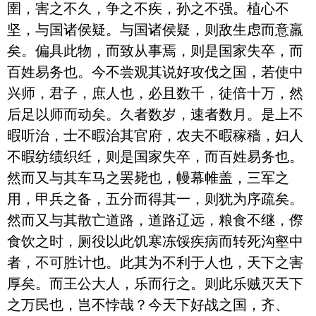
圉，害之不久，争之不疾，孙之不强。植心不
坚，与国诸侯疑。与国诸侯疑，则敌生虑而意羸
矣。偏具此物，而致从事焉，则是国家失卒，而
百姓易务也。今不尝观其说好攻伐之国，若使中
兴师，君子，庶人也，必且数千，徒倍十万，然
后足以师而动矣。久者数岁，速者数月。是上不
暇听治，士不暇治其官府，农夫不暇稼穑，妇人
不暇纺绩织纴，则是国家失卒，而百姓易务也。
然而又与其车马之罢毙也，幔幕帷盖，三军之
用，甲兵之备，五分而得其一，则犹为序疏矣。
然而又与其散亡道路，道路辽远，粮食不继，傺
食饮之时，厕役以此饥寒冻馁疾病而转死沟壑中
者，不可胜计也。此其为不利于人也，天下之害
厚矣。而王公大人，乐而行之。则此乐贼灭天下
之万民也，岂不悖哉？今天下好战之国，齐、